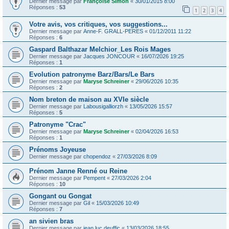
Dernier message par
Françoise Simon
«
30/01/2015 8:00
Réponses :
53
1
2
3
4
Votre avis, vos critiques, vos suggestions...
Dernier message par
Anne-F. GRALL-PERES
«
01/12/2011 11:22
Réponses :
6
Gaspard Balthazar Melchior_Les Rois Mages
Dernier message par
Jacques JONCOUR
«
16/07/2026 19:25
Réponses :
1
Evolution patronyme Barz/Bars/Le Bars
Dernier message par
Maryse Schreiner
«
29/06/2026 10:35
Réponses :
2
Nom breton de maison au XVIe siècle
Dernier message par
Labousigalliorzh
«
13/05/2026 15:57
Réponses :
5
Patronyme "Crac"
Dernier message par
Maryse Schreiner
«
02/04/2026 16:53
Réponses :
1
Prénoms Joyeuse
Dernier message par
chopendoz
«
27/03/2026 8:09
Prénom Janne Renné ou Reine
Dernier message par
Pempent
«
27/03/2026 2:04
Réponses :
10
Gongant ou Gongat
Dernier message par
Gil
«
15/03/2026 10:49
Réponses :
7
an sivien bras
Dernier message par
jean luc deuffic
«
13/03/2026 18:55