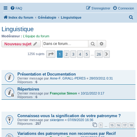
FAQ
S’enregistrer
Connexion
R
Index du forum
Généalogie
Linguistique
e
Linguistique
c
Modérateur :
L'équipe du forum
h
Rechercher
Recherche avanc
Nouveau sujet
e
Page
1
sur
26
1
2
3
4
5
26
Suivante
1256 sujets
r
…
c
Annonces
h
Présentation et Documentation
e
Dernier message par
Anne-F. GRALL-PERES
«
28/03/2011 0:31
Réponses :
6
r
Répertoires
Dernier message par
Françoise Simon
«
10/11/2022 0:17
Réponses :
6
Sujets
Connaissez-vous la signification de votre patronyme ?
Dernier message par
sklerijenn
«
07/09/2020 16:36
Réponses :
257
1
15
16
17
18
…
Variations des patronymes non reconnues par Recif