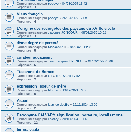
Dernier message par
popeye
«
04/03/2025 13:42
Réponses :
3
Vieux français
Dernier message par
popeye
«
26/02/2025 17:08
Réponses :
4
L'origine des redingotes des paysans du XVIIIe siècle
Dernier message par
Jacques JONCOUR
«
08/02/2025 13:02
Réponses :
3
4ème degré de parenté
Dernier message par
Slescop72
«
02/02/2025 14:38
Réponses :
6
curateur adcausant
Dernier message par
Jean Jacques BRENEOL
«
01/02/2025 23:06
Réponses :
5
Tisserand de Bernes
Dernier message par
Gil
«
11/01/2025 17:52
Réponses :
2
expression "soeur de mère"
Dernier message par
Morizur
«
19/12/2024 19:36
Réponses :
5
Asperi
Dernier message par
jean luc deuffic
«
12/11/2024 13:09
Réponses :
2
Patronyme CALVARY signification, porteurs, localisations
Dernier message par
calvary
«
20/10/2024 10:06
Réponses :
12
terme: vaulx