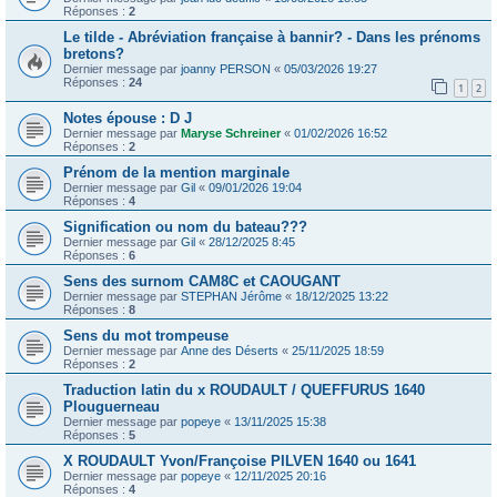
Réponses :
2
Le tilde - Abréviation française à bannir? - Dans les prénoms
bretons?
Dernier message par
joanny PERSON
«
05/03/2026 19:27
Réponses :
24
1
2
Notes épouse : D J
Dernier message par
Maryse Schreiner
«
01/02/2026 16:52
Réponses :
2
Prénom de la mention marginale
Dernier message par
Gil
«
09/01/2026 19:04
Réponses :
4
Signification ou nom du bateau???
Dernier message par
Gil
«
28/12/2025 8:45
Réponses :
6
Sens des surnom CAM8C et CAOUGANT
Dernier message par
STEPHAN Jérôme
«
18/12/2025 13:22
Réponses :
8
Sens du mot trompeuse
Dernier message par
Anne des Déserts
«
25/11/2025 18:59
Réponses :
2
Traduction latin du x ROUDAULT / QUEFFURUS 1640
Plouguerneau
Dernier message par
popeye
«
13/11/2025 15:38
Réponses :
5
X ROUDAULT Yvon/Françoise PILVEN 1640 ou 1641
Dernier message par
popeye
«
12/11/2025 20:16
Réponses :
4