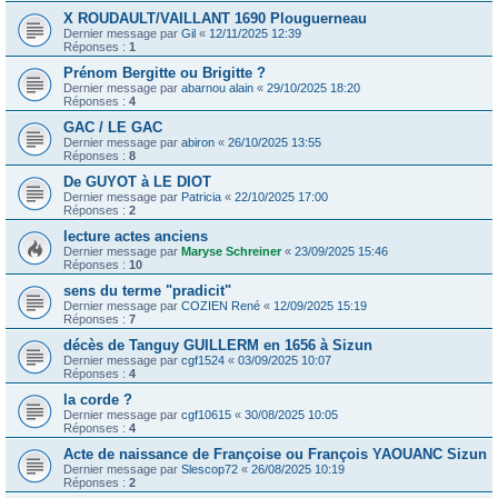
X ROUDAULT/VAILLANT 1690 Plouguerneau
Dernier message par
Gil
«
12/11/2025 12:39
Réponses :
1
Prénom Bergitte ou Brigitte ?
Dernier message par
abarnou alain
«
29/10/2025 18:20
Réponses :
4
GAC / LE GAC
Dernier message par
abiron
«
26/10/2025 13:55
Réponses :
8
De GUYOT à LE DIOT
Dernier message par
Patricia
«
22/10/2025 17:00
Réponses :
2
lecture actes anciens
Dernier message par
Maryse Schreiner
«
23/09/2025 15:46
Réponses :
10
sens du terme "pradicit"
Dernier message par
COZIEN René
«
12/09/2025 15:19
Réponses :
7
décès de Tanguy GUILLERM en 1656 à Sizun
Dernier message par
cgf1524
«
03/09/2025 10:07
Réponses :
4
la corde ?
Dernier message par
cgf10615
«
30/08/2025 10:05
Réponses :
4
Acte de naissance de Françoise ou François YAOUANC Sizun
Dernier message par
Slescop72
«
26/08/2025 10:19
Réponses :
2