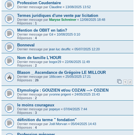
Profession Ceudentaire
Dernier message par
Claudine
«
13/08/2025 13:52
Termes juridiques d'une vente par licitation
Dernier message par
Maryse Schreiner
«
12/08/2025 18:48
Réponses :
1
Mention de OBIIT en latin?
Dernier message par
Gil
«
10/08/2025 0:10
Réponses :
4
Bonneval
Dernier message par
jean luc deuffic
«
05/07/2025 12:20
Nom de famille L'HOUR
Dernier message par
bogor29
«
22/06/2025 11:49
Réponses :
2
Blason _ Ascendance de Grégoire LE MILLOUR
Dernier message par
166coen
«
25/05/2025 17:21
Réponses :
26
1
2
Etymologie : GOUZIEN et/ou COZAN ---> COZIEN
Dernier message par
yvonne prigent
«
24/05/2025 15:43
Réponses :
2
le moins courageux
Dernier message par
popeye
«
07/04/2025 7:44
Réponses :
3
définition du terme " fondation"
Dernier message par
Joël Morvan
«
05/04/2025 14:43
Réponses :
4
Profession ménager