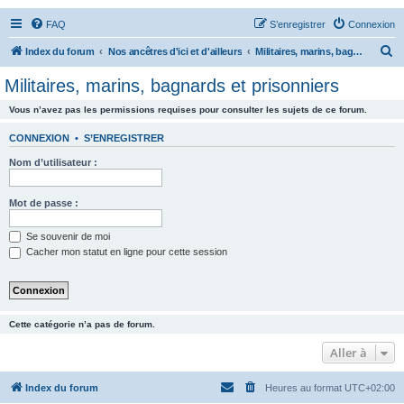
FAQ
S’enregistrer
Connexion
R
Index du forum
Nos ancêtres d'ici et d'ailleurs
Militaires, marins, bagnards et prisonniers
e
Militaires, marins, bagnards et prisonniers
c
Vous n’avez pas les permissions requises pour consulter les sujets de ce forum.
h
e
CONNEXION
•
S’ENREGISTRER
r
Nom d’utilisateur :
c
h
Mot de passe :
e
Se souvenir de moi
r
Cacher mon statut en ligne pour cette session
Cette catégorie n’a pas de forum.
Aller à
Index du forum
Heures au format
UTC+02:00