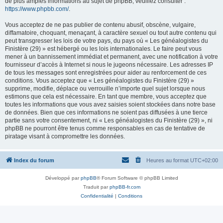
de plus amples informations au sujet de phpBB, veuillez consulter :
https://www.phpbb.com/
.
Vous acceptez de ne pas publier de contenu abusif, obscène, vulgaire,
diffamatoire, choquant, menaçant, à caractère sexuel ou tout autre contenu qui
peut transgresser les lois de votre pays, du pays où « Les généalogistes du
Finistère (29) » est hébergé ou les lois internationales. Le faire peut vous
mener à un bannissement immédiat et permanent, avec une notification à votre
fournisseur d’accès à Internet si nous le jugeons nécessaire. Les adresses IP
de tous les messages sont enregistrées pour aider au renforcement de ces
conditions. Vous acceptez que « Les généalogistes du Finistère (29) »
supprime, modifie, déplace ou verrouille n’importe quel sujet lorsque nous
estimons que cela est nécessaire. En tant que membre, vous acceptez que
toutes les informations que vous avez saisies soient stockées dans notre base
de données. Bien que ces informations ne soient pas diffusées à une tierce
partie sans votre consentement, ni « Les généalogistes du Finistère (29) », ni
phpBB ne pourront être tenus comme responsables en cas de tentative de
piratage visant à compromettre les données.
Index du forum
Heures au format
UTC+02:00
Développé par
phpBB
® Forum Software © phpBB Limited
Traduit par
phpBB-fr.com
Confidentialité
|
Conditions