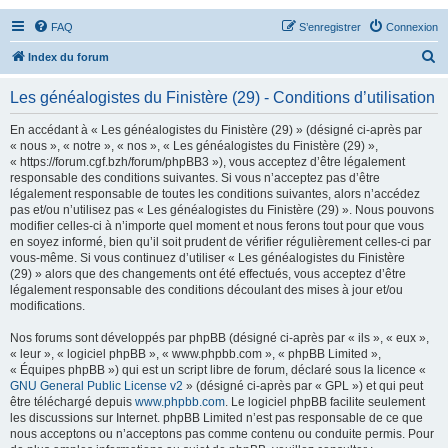
FAQ
S’enregistrer
Connexion
R
Index du forum
e
Les généalogistes du Finistère (29) - Conditions d’utilisation
c
h
En accédant à « Les généalogistes du Finistère (29) » (désigné ci-après par
« nous », « notre », « nos », « Les généalogistes du Finistère (29) »,
e
« https://forum.cgf.bzh/forum/phpBB3 »), vous acceptez d’être légalement
r
responsable des conditions suivantes. Si vous n’acceptez pas d’être
légalement responsable de toutes les conditions suivantes, alors n’accédez
c
pas et/ou n’utilisez pas « Les généalogistes du Finistère (29) ». Nous pouvons
h
modifier celles-ci à n’importe quel moment et nous ferons tout pour que vous
en soyez informé, bien qu’il soit prudent de vérifier régulièrement celles-ci par
e
vous-même. Si vous continuez d’utiliser « Les généalogistes du Finistère
r
(29) » alors que des changements ont été effectués, vous acceptez d’être
légalement responsable des conditions découlant des mises à jour et/ou
modifications.
Nos forums sont développés par phpBB (désigné ci-après par « ils », « eux »,
« leur », « logiciel phpBB », « www.phpbb.com », « phpBB Limited »,
« Équipes phpBB ») qui est un script libre de forum, déclaré sous la licence «
GNU General Public License v2
» (désigné ci-après par « GPL ») et qui peut
être téléchargé depuis
www.phpbb.com
. Le logiciel phpBB facilite seulement
les discussions sur Internet. phpBB Limited n’est pas responsable de ce que
nous acceptons ou n’acceptons pas comme contenu ou conduite permis. Pour