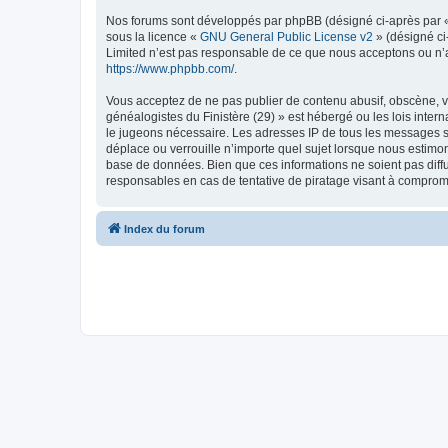
Nos forums sont développés par phpBB (désigné ci-après par « i
sous la licence «
GNU General Public License v2
» (désigné ci
Limited n’est pas responsable de ce que nous acceptons ou n’
https://www.phpbb.com/
.
Vous acceptez de ne pas publier de contenu abusif, obscène, vu
généalogistes du Finistère (29) » est hébergé ou les lois inter
le jugeons nécessaire. Les adresses IP de tous les messages s
déplace ou verrouille n’importe quel sujet lorsque nous estimo
base de données. Bien que ces informations ne soient pas diffu
responsables en cas de tentative de piratage visant à comprom
Index du forum