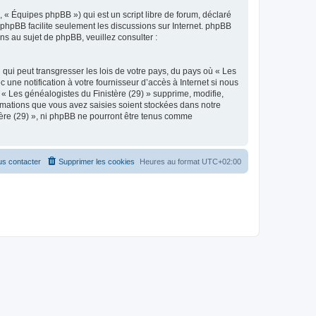
 « Équipes phpBB ») qui est un script libre de forum, déclaré
l phpBB facilite seulement les discussions sur Internet. phpBB
 au sujet de phpBB, veuillez consulter :
qui peut transgresser les lois de votre pays, du pays où « Les
une notification à votre fournisseur d’accès à Internet si nous
« Les généalogistes du Finistère (29) » supprime, modifie,
rmations que vous avez saisies soient stockées dans notre
tère (29) », ni phpBB ne pourront être tenus comme
s contacter
Supprimer les cookies
Heures au format
UTC+02:00