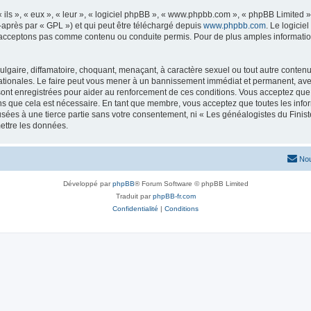
ls », « eux », « leur », « logiciel phpBB », « www.phpbb.com », « phpBB Limited »,
-après par « GPL ») et qui peut être téléchargé depuis
www.phpbb.com
. Le logicie
acceptons pas comme contenu ou conduite permis. Pour de plus amples informations
lgaire, diffamatoire, choquant, menaçant, à caractère sexuel ou tout autre contenu 
nationales. Le faire peut vous mener à un bannissement immédiat et permanent, avec 
ont enregistrées pour aider au renforcement de ces conditions. Vous acceptez que 
ns que cela est nécessaire. En tant que membre, vous acceptez que toutes les info
sées à une tierce partie sans votre consentement, ni « Les généalogistes du Finis
ettre les données.
Nou
Développé par
phpBB
® Forum Software © phpBB Limited
Traduit par
phpBB-fr.com
Confidentialité
|
Conditions