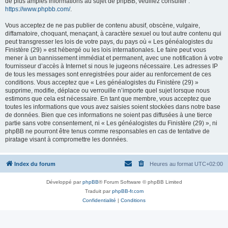
de plus amples informations au sujet de phpBB, veuillez consulter :
https://www.phpbb.com/
.
Vous acceptez de ne pas publier de contenu abusif, obscène, vulgaire,
diffamatoire, choquant, menaçant, à caractère sexuel ou tout autre contenu qui
peut transgresser les lois de votre pays, du pays où « Les généalogistes du
Finistère (29) » est hébergé ou les lois internationales. Le faire peut vous
mener à un bannissement immédiat et permanent, avec une notification à votre
fournisseur d’accès à Internet si nous le jugeons nécessaire. Les adresses IP
de tous les messages sont enregistrées pour aider au renforcement de ces
conditions. Vous acceptez que « Les généalogistes du Finistère (29) »
supprime, modifie, déplace ou verrouille n’importe quel sujet lorsque nous
estimons que cela est nécessaire. En tant que membre, vous acceptez que
toutes les informations que vous avez saisies soient stockées dans notre base
de données. Bien que ces informations ne soient pas diffusées à une tierce
partie sans votre consentement, ni « Les généalogistes du Finistère (29) », ni
phpBB ne pourront être tenus comme responsables en cas de tentative de
piratage visant à compromettre les données.
Index du forum
Heures au format
UTC+02:00
Développé par
phpBB
® Forum Software © phpBB Limited
Traduit par
phpBB-fr.com
Confidentialité
|
Conditions