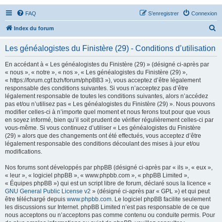
FAQ
S’enregistrer
Connexion
R
Index du forum
e
Les généalogistes du Finistère (29) - Conditions d’utilisation
c
h
En accédant à « Les généalogistes du Finistère (29) » (désigné ci-après par
« nous », « notre », « nos », « Les généalogistes du Finistère (29) »,
e
« https://forum.cgf.bzh/forum/phpBB3 »), vous acceptez d’être légalement
r
responsable des conditions suivantes. Si vous n’acceptez pas d’être
légalement responsable de toutes les conditions suivantes, alors n’accédez
c
pas et/ou n’utilisez pas « Les généalogistes du Finistère (29) ». Nous pouvons
h
modifier celles-ci à n’importe quel moment et nous ferons tout pour que vous
en soyez informé, bien qu’il soit prudent de vérifier régulièrement celles-ci par
e
vous-même. Si vous continuez d’utiliser « Les généalogistes du Finistère
r
(29) » alors que des changements ont été effectués, vous acceptez d’être
légalement responsable des conditions découlant des mises à jour et/ou
modifications.
Nos forums sont développés par phpBB (désigné ci-après par « ils », « eux »,
« leur », « logiciel phpBB », « www.phpbb.com », « phpBB Limited »,
« Équipes phpBB ») qui est un script libre de forum, déclaré sous la licence «
GNU General Public License v2
» (désigné ci-après par « GPL ») et qui peut
être téléchargé depuis
www.phpbb.com
. Le logiciel phpBB facilite seulement
les discussions sur Internet. phpBB Limited n’est pas responsable de ce que
nous acceptons ou n’acceptons pas comme contenu ou conduite permis. Pour