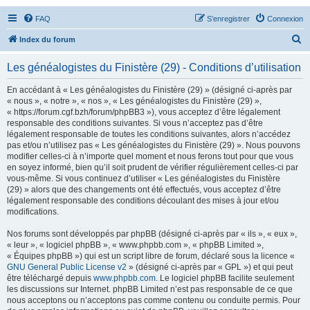
FAQ
S’enregistrer
Connexion
R
Index du forum
e
Les généalogistes du Finistère (29) - Conditions d’utilisation
c
h
En accédant à « Les généalogistes du Finistère (29) » (désigné ci-après par
« nous », « notre », « nos », « Les généalogistes du Finistère (29) »,
e
« https://forum.cgf.bzh/forum/phpBB3 »), vous acceptez d’être légalement
r
responsable des conditions suivantes. Si vous n’acceptez pas d’être
légalement responsable de toutes les conditions suivantes, alors n’accédez
c
pas et/ou n’utilisez pas « Les généalogistes du Finistère (29) ». Nous pouvons
h
modifier celles-ci à n’importe quel moment et nous ferons tout pour que vous
en soyez informé, bien qu’il soit prudent de vérifier régulièrement celles-ci par
e
vous-même. Si vous continuez d’utiliser « Les généalogistes du Finistère
r
(29) » alors que des changements ont été effectués, vous acceptez d’être
légalement responsable des conditions découlant des mises à jour et/ou
modifications.
Nos forums sont développés par phpBB (désigné ci-après par « ils », « eux »,
« leur », « logiciel phpBB », « www.phpbb.com », « phpBB Limited »,
« Équipes phpBB ») qui est un script libre de forum, déclaré sous la licence «
GNU General Public License v2
» (désigné ci-après par « GPL ») et qui peut
être téléchargé depuis
www.phpbb.com
. Le logiciel phpBB facilite seulement
les discussions sur Internet. phpBB Limited n’est pas responsable de ce que
nous acceptons ou n’acceptons pas comme contenu ou conduite permis. Pour