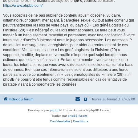
de plus amples informations au sujet de phpBB, veuillez consulter :
https://www.phpbb.com/
.
Vous acceptez de ne pas publier de contenu abusif, obscène, vulgaire,
diffamatoire, choquant, menaçant, à caractère sexuel ou tout autre contenu qui
peut transgresser les lois de votre pays, du pays où « Les généalogistes du
Finistère (29) » est hébergé ou les lois internationales. Le faire peut vous
mener à un bannissement immédiat et permanent, avec une notification à votre
fournisseur d’accès à Internet si nous le jugeons nécessaire. Les adresses IP
de tous les messages sont enregistrées pour aider au renforcement de ces
conditions. Vous acceptez que « Les généalogistes du Finistère (29) »
supprime, modifie, déplace ou verrouille n’importe quel sujet lorsque nous
estimons que cela est nécessaire. En tant que membre, vous acceptez que
toutes les informations que vous avez saisies soient stockées dans notre base
de données. Bien que ces informations ne soient pas diffusées à une tierce
partie sans votre consentement, ni « Les généalogistes du Finistère (29) », ni
phpBB ne pourront être tenus comme responsables en cas de tentative de
piratage visant à compromettre les données.
Index du forum
Heures au format
UTC+02:00
Développé par
phpBB
® Forum Software © phpBB Limited
Traduit par
phpBB-fr.com
Confidentialité
|
Conditions