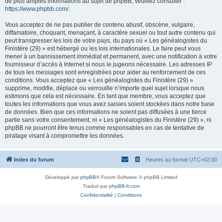
de plus amples informations au sujet de phpBB, veuillez consulter :
https://www.phpbb.com/
.
Vous acceptez de ne pas publier de contenu abusif, obscène, vulgaire,
diffamatoire, choquant, menaçant, à caractère sexuel ou tout autre contenu qui
peut transgresser les lois de votre pays, du pays où « Les généalogistes du
Finistère (29) » est hébergé ou les lois internationales. Le faire peut vous
mener à un bannissement immédiat et permanent, avec une notification à votre
fournisseur d’accès à Internet si nous le jugeons nécessaire. Les adresses IP
de tous les messages sont enregistrées pour aider au renforcement de ces
conditions. Vous acceptez que « Les généalogistes du Finistère (29) »
supprime, modifie, déplace ou verrouille n’importe quel sujet lorsque nous
estimons que cela est nécessaire. En tant que membre, vous acceptez que
toutes les informations que vous avez saisies soient stockées dans notre base
de données. Bien que ces informations ne soient pas diffusées à une tierce
partie sans votre consentement, ni « Les généalogistes du Finistère (29) », ni
phpBB ne pourront être tenus comme responsables en cas de tentative de
piratage visant à compromettre les données.
Index du forum
Heures au format
UTC+02:00
Développé par
phpBB
® Forum Software © phpBB Limited
Traduit par
phpBB-fr.com
Confidentialité
|
Conditions