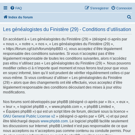
FAQ
S’enregistrer
Connexion
R
Index du forum
e
Les généalogistes du Finistère (29) - Conditions d’utilisation
c
h
En accédant à « Les généalogistes du Finistère (29) » (désigné ci-après par
« nous », « notre », « nos », « Les généalogistes du Finistère (29) »,
e
« https://forum.cgf.bzh/forum/phpBB3 »), vous acceptez d’être légalement
r
responsable des conditions suivantes. Si vous n’acceptez pas d’être
légalement responsable de toutes les conditions suivantes, alors n’accédez
c
pas et/ou n’utilisez pas « Les généalogistes du Finistère (29) ». Nous pouvons
h
modifier celles-ci à n’importe quel moment et nous ferons tout pour que vous
en soyez informé, bien qu’il soit prudent de vérifier régulièrement celles-ci par
e
vous-même. Si vous continuez d’utiliser « Les généalogistes du Finistère
r
(29) » alors que des changements ont été effectués, vous acceptez d’être
légalement responsable des conditions découlant des mises à jour et/ou
modifications.
Nos forums sont développés par phpBB (désigné ci-après par « ils », « eux »,
« leur », « logiciel phpBB », « www.phpbb.com », « phpBB Limited »,
« Équipes phpBB ») qui est un script libre de forum, déclaré sous la licence «
GNU General Public License v2
» (désigné ci-après par « GPL ») et qui peut
être téléchargé depuis
www.phpbb.com
. Le logiciel phpBB facilite seulement
les discussions sur Internet. phpBB Limited n’est pas responsable de ce que
nous acceptons ou n’acceptons pas comme contenu ou conduite permis. Pour