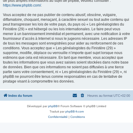
de plus amples informations au sujet de phpBB, veuillez consulter :
https://www.phpbb.com/
.
Vous acceptez de ne pas publier de contenu abusif, obscène, vulgaire,
diffamatoire, choquant, menaçant, à caractère sexuel ou tout autre contenu qui
peut transgresser les lois de votre pays, du pays où « Les généalogistes du
Finistère (29) » est hébergé ou les lois internationales. Le faire peut vous
mener à un bannissement immédiat et permanent, avec une notification à votre
fournisseur d’accès à Internet si nous le jugeons nécessaire. Les adresses IP
de tous les messages sont enregistrées pour aider au renforcement de ces
conditions. Vous acceptez que « Les généalogistes du Finistère (29) »
supprime, modifie, déplace ou verrouille n’importe quel sujet lorsque nous
estimons que cela est nécessaire. En tant que membre, vous acceptez que
toutes les informations que vous avez saisies soient stockées dans notre base
de données. Bien que ces informations ne soient pas diffusées à une tierce
partie sans votre consentement, ni « Les généalogistes du Finistère (29) », ni
phpBB ne pourront être tenus comme responsables en cas de tentative de
piratage visant à compromettre les données.
Index du forum
Heures au format
UTC+02:00
Développé par
phpBB
® Forum Software © phpBB Limited
Traduit par
phpBB-fr.com
Confidentialité
|
Conditions