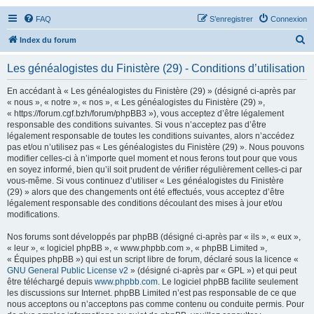
FAQ
S’enregistrer
Connexion
R
Index du forum
e
Les généalogistes du Finistère (29) - Conditions d’utilisation
c
h
En accédant à « Les généalogistes du Finistère (29) » (désigné ci-après par
« nous », « notre », « nos », « Les généalogistes du Finistère (29) »,
e
« https://forum.cgf.bzh/forum/phpBB3 »), vous acceptez d’être légalement
r
responsable des conditions suivantes. Si vous n’acceptez pas d’être
légalement responsable de toutes les conditions suivantes, alors n’accédez
c
pas et/ou n’utilisez pas « Les généalogistes du Finistère (29) ». Nous pouvons
h
modifier celles-ci à n’importe quel moment et nous ferons tout pour que vous
en soyez informé, bien qu’il soit prudent de vérifier régulièrement celles-ci par
e
vous-même. Si vous continuez d’utiliser « Les généalogistes du Finistère
r
(29) » alors que des changements ont été effectués, vous acceptez d’être
légalement responsable des conditions découlant des mises à jour et/ou
modifications.
Nos forums sont développés par phpBB (désigné ci-après par « ils », « eux »,
« leur », « logiciel phpBB », « www.phpbb.com », « phpBB Limited »,
« Équipes phpBB ») qui est un script libre de forum, déclaré sous la licence «
GNU General Public License v2
» (désigné ci-après par « GPL ») et qui peut
être téléchargé depuis
www.phpbb.com
. Le logiciel phpBB facilite seulement
les discussions sur Internet. phpBB Limited n’est pas responsable de ce que
nous acceptons ou n’acceptons pas comme contenu ou conduite permis. Pour