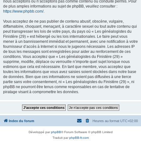
nous acceptons ou n’acceptons pas comme contenu ou conduite permis. Pour
de plus amples informations au sujet de phpBB, veuillez consulter :
https://www.phpbb.com/
.
Vous acceptez de ne pas publier de contenu abusif, obscène, vulgaire,
diffamatoire, choquant, menaçant, à caractère sexuel ou tout autre contenu qui
peut transgresser les lois de votre pays, du pays où « Les généalogistes du
Finistère (29) » est hébergé ou les lois internationales. Le faire peut vous
mener à un bannissement immédiat et permanent, avec une notification à votre
fournisseur d’accès à Internet si nous le jugeons nécessaire. Les adresses IP
de tous les messages sont enregistrées pour aider au renforcement de ces
conditions. Vous acceptez que « Les généalogistes du Finistère (29) »
supprime, modifie, déplace ou verrouille n’importe quel sujet lorsque nous
estimons que cela est nécessaire. En tant que membre, vous acceptez que
toutes les informations que vous avez saisies soient stockées dans notre base
de données. Bien que ces informations ne soient pas diffusées à une tierce
partie sans votre consentement, ni « Les généalogistes du Finistère (29) », ni
phpBB ne pourront être tenus comme responsables en cas de tentative de
piratage visant à compromettre les données.
Index du forum
Heures au format
UTC+02:00
Développé par
phpBB
® Forum Software © phpBB Limited
Traduit par
phpBB-fr.com