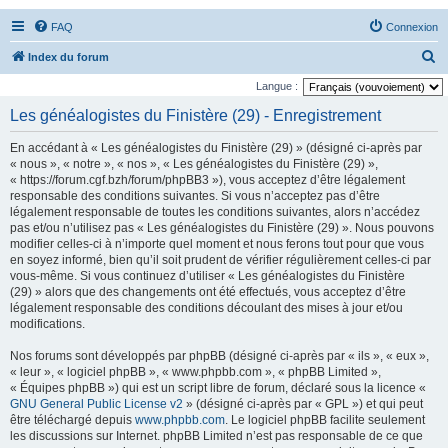
FAQ
Connexion
R
Index du forum
e
Langue :
c
Les généalogistes du Finistère (29) - Enregistrement
h
En accédant à « Les généalogistes du Finistère (29) » (désigné ci-après par
e
« nous », « notre », « nos », « Les généalogistes du Finistère (29) »,
r
« https://forum.cgf.bzh/forum/phpBB3 »), vous acceptez d’être légalement
responsable des conditions suivantes. Si vous n’acceptez pas d’être
c
légalement responsable de toutes les conditions suivantes, alors n’accédez
h
pas et/ou n’utilisez pas « Les généalogistes du Finistère (29) ». Nous pouvons
modifier celles-ci à n’importe quel moment et nous ferons tout pour que vous
e
en soyez informé, bien qu’il soit prudent de vérifier régulièrement celles-ci par
r
vous-même. Si vous continuez d’utiliser « Les généalogistes du Finistère
(29) » alors que des changements ont été effectués, vous acceptez d’être
légalement responsable des conditions découlant des mises à jour et/ou
modifications.
Nos forums sont développés par phpBB (désigné ci-après par « ils », « eux »,
« leur », « logiciel phpBB », « www.phpbb.com », « phpBB Limited »,
« Équipes phpBB ») qui est un script libre de forum, déclaré sous la licence «
GNU General Public License v2
» (désigné ci-après par « GPL ») et qui peut
être téléchargé depuis
www.phpbb.com
. Le logiciel phpBB facilite seulement
les discussions sur Internet. phpBB Limited n’est pas responsable de ce que