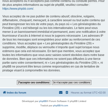
nous acceptons ou n’acceptons pas comme contenu ou conduite permis. Pour
de plus amples informations au sujet de phpBB, veuillez consulter :
https://www.phpbb.com/
.
Vous acceptez de ne pas publier de contenu abusif, obscène, vulgaire,
diffamatoire, choquant, menaçant, à caractère sexuel ou tout autre contenu qui
peut transgresser les lois de votre pays, du pays où « Les généalogistes du
Finistère (29) » est hébergé ou les lois internationales. Le faire peut vous
mener à un bannissement immédiat et permanent, avec une notification à votre
fournisseur d’accès à Internet si nous le jugeons nécessaire. Les adresses IP
de tous les messages sont enregistrées pour aider au renforcement de ces
conditions. Vous acceptez que « Les généalogistes du Finistère (29) »
supprime, modifie, déplace ou verrouille n’importe quel sujet lorsque nous
estimons que cela est nécessaire. En tant que membre, vous acceptez que
toutes les informations que vous avez saisies soient stockées dans notre base
de données. Bien que ces informations ne soient pas diffusées à une tierce
partie sans votre consentement, ni « Les généalogistes du Finistère (29) », ni
phpBB ne pourront être tenus comme responsables en cas de tentative de
piratage visant à compromettre les données.
Index du forum
Heures au format
UTC+02:00
Développé par
phpBB
® Forum Software © phpBB Limited
Traduit par
phpBB-fr.com