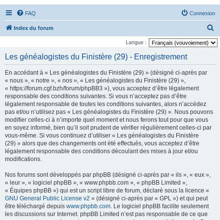
FAQ
Connexion
R
Index du forum
e
Langue :
c
Les généalogistes du Finistère (29) - Enregistrement
h
En accédant à « Les généalogistes du Finistère (29) » (désigné ci-après par
e
« nous », « notre », « nos », « Les généalogistes du Finistère (29) »,
r
« https://forum.cgf.bzh/forum/phpBB3 »), vous acceptez d’être légalement
responsable des conditions suivantes. Si vous n’acceptez pas d’être
c
légalement responsable de toutes les conditions suivantes, alors n’accédez
h
pas et/ou n’utilisez pas « Les généalogistes du Finistère (29) ». Nous pouvons
modifier celles-ci à n’importe quel moment et nous ferons tout pour que vous
e
en soyez informé, bien qu’il soit prudent de vérifier régulièrement celles-ci par
r
vous-même. Si vous continuez d’utiliser « Les généalogistes du Finistère
(29) » alors que des changements ont été effectués, vous acceptez d’être
légalement responsable des conditions découlant des mises à jour et/ou
modifications.
Nos forums sont développés par phpBB (désigné ci-après par « ils », « eux »,
« leur », « logiciel phpBB », « www.phpbb.com », « phpBB Limited »,
« Équipes phpBB ») qui est un script libre de forum, déclaré sous la licence «
GNU General Public License v2
» (désigné ci-après par « GPL ») et qui peut
être téléchargé depuis
www.phpbb.com
. Le logiciel phpBB facilite seulement
les discussions sur Internet. phpBB Limited n’est pas responsable de ce que