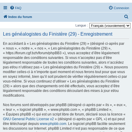
FAQ
Connexion
R
Index du forum
e
Langue :
c
Les généalogistes du Finistère (29) - Enregistrement
h
En accédant à « Les généalogistes du Finistère (29) » (désigné ci-après par
e
« nous », « notre », « nos », « Les généalogistes du Finistère (29) »,
r
« https://forum.cgf.bzh/forum/phpBB3 »), vous acceptez d’être légalement
responsable des conditions suivantes. Si vous n’acceptez pas d’être
c
légalement responsable de toutes les conditions suivantes, alors n’accédez
h
pas et/ou n’utilisez pas « Les généalogistes du Finistère (29) ». Nous pouvons
modifier celles-ci à n’importe quel moment et nous ferons tout pour que vous
e
en soyez informé, bien qu’il soit prudent de vérifier régulièrement celles-ci par
r
vous-même. Si vous continuez d’utiliser « Les généalogistes du Finistère
(29) » alors que des changements ont été effectués, vous acceptez d’être
légalement responsable des conditions découlant des mises à jour et/ou
modifications.
Nos forums sont développés par phpBB (désigné ci-après par « ils », « eux »,
« leur », « logiciel phpBB », « www.phpbb.com », « phpBB Limited »,
« Équipes phpBB ») qui est un script libre de forum, déclaré sous la licence «
GNU General Public License v2
» (désigné ci-après par « GPL ») et qui peut
être téléchargé depuis
www.phpbb.com
. Le logiciel phpBB facilite seulement
les discussions sur Internet. phpBB Limited n’est pas responsable de ce que