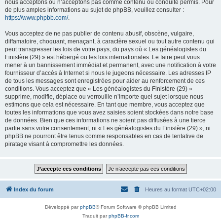
nous acceptons ou n’acceptons pas comme contenu ou conduite permis. Pour
de plus amples informations au sujet de phpBB, veuillez consulter :
https://www.phpbb.com/
.
Vous acceptez de ne pas publier de contenu abusif, obscène, vulgaire,
diffamatoire, choquant, menaçant, à caractère sexuel ou tout autre contenu qui
peut transgresser les lois de votre pays, du pays où « Les généalogistes du
Finistère (29) » est hébergé ou les lois internationales. Le faire peut vous
mener à un bannissement immédiat et permanent, avec une notification à votre
fournisseur d’accès à Internet si nous le jugeons nécessaire. Les adresses IP
de tous les messages sont enregistrées pour aider au renforcement de ces
conditions. Vous acceptez que « Les généalogistes du Finistère (29) »
supprime, modifie, déplace ou verrouille n’importe quel sujet lorsque nous
estimons que cela est nécessaire. En tant que membre, vous acceptez que
toutes les informations que vous avez saisies soient stockées dans notre base
de données. Bien que ces informations ne soient pas diffusées à une tierce
partie sans votre consentement, ni « Les généalogistes du Finistère (29) », ni
phpBB ne pourront être tenus comme responsables en cas de tentative de
piratage visant à compromettre les données.
Index du forum
Heures au format
UTC+02:00
Développé par
phpBB
® Forum Software © phpBB Limited
Traduit par
phpBB-fr.com