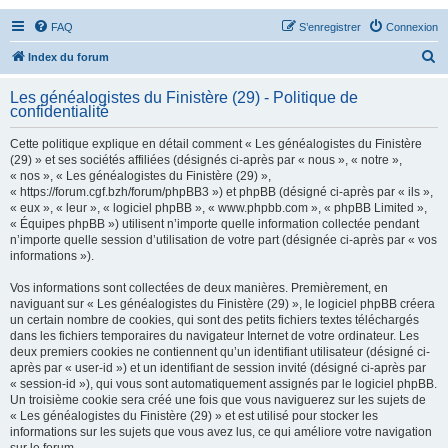
FAQ
S’enregistrer
Connexion
R
Index du forum
e
Les généalogistes du Finistère (29) - Politique de
c
confidentialité
h
Cette politique explique en détail comment « Les généalogistes du Finistère
e
(29) » et ses sociétés affiliées (désignés ci-après par « nous », « notre »,
« nos », « Les généalogistes du Finistère (29) »,
r
« https://forum.cgf.bzh/forum/phpBB3 ») et phpBB (désigné ci-après par « ils »,
c
« eux », « leur », « logiciel phpBB », « www.phpbb.com », « phpBB Limited »,
« Équipes phpBB ») utilisent n’importe quelle information collectée pendant
h
n’importe quelle session d’utilisation de votre part (désignée ci-après par « vos
e
informations »).
r
Vos informations sont collectées de deux manières. Premièrement, en
naviguant sur « Les généalogistes du Finistère (29) », le logiciel phpBB créera
un certain nombre de cookies, qui sont des petits fichiers textes téléchargés
dans les fichiers temporaires du navigateur Internet de votre ordinateur. Les
deux premiers cookies ne contiennent qu’un identifiant utilisateur (désigné ci-
après par « user-id ») et un identifiant de session invité (désigné ci-après par
« session-id »), qui vous sont automatiquement assignés par le logiciel phpBB.
Un troisième cookie sera créé une fois que vous naviguerez sur les sujets de
« Les généalogistes du Finistère (29) » et est utilisé pour stocker les
informations sur les sujets que vous avez lus, ce qui améliore votre navigation