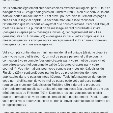
sur le forum.
Nous pouvons également créer des cookies externes au logiciel phpBB tout en
naviguant sur « Les généalogistes du Finistère (29) », bien que ceux-ci soient
hors de portée du document qui est prévu pour couvrir seulement les pages
créées par le logiciel phpBB. La seconde manière est de récupérer
l’information que vous nous envoyez et que nous collectons. Ceci peut être, et
n’est pas limité à : la publication de message en tant qu’utilisateur invité
(désignée ci-après par « messages invités »), l’enregistrement sur « Les
généalogistes du Finistère (29) » (désignée ici par « votre compte ») et les
messages que vous envoyez après l’enregistrement et lors d’une connexion
(désignés ici par « vos messages »).
Votre compte contiendra au minimum un identifiant unique (désigné ci-après
par « votre nom d’utilisateur »), un mot de passe personnel utilisé pour la
connexion à votre compte (désigné ci-après par « votre mot de passe »), et
une adresse courriel personnelle valide (désignée ci-après par « votre
courriel »). Vos informations pour votre compte sur « Les généalogistes du
Finistère (29) » sont protégées par les lois de protection des données
applicables dans le pays qui nous héberge. Toute information en-dehors de
votre nom d’utilisateur, de votre mot de passe et de votre adresse courriel
requise par « Les généalogistes du Finistère (29) » durant la procédure
d’enregistrement, qu’elle soit obligatoire ou non, reste à la discrétion de « Les
généalogistes du Finistère (29) ». Dans tous les cas, vous pouvez choisir
quelle information de votre compte sera affichée publiquement. De plus, dans
votre profil, vous pouvez souscrire ou non à l’envoi automatique de courriel par
le logiciel phpBB.