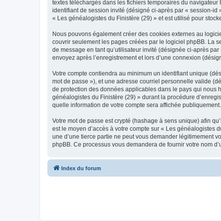
textes téléchargés dans les fichiers temporaires du navigateur I
identifiant de session invité (désigné ci-après par « session-i
« Les généalogistes du Finistère (29) » et est utilisé pour stock
Nous pouvons également créer des cookies externes au logiciel
couvrir seulement les pages créées par le logiciel phpBB. La se
de message en tant qu’utilisateur invité (désignée ci-après par
envoyez après l’enregistrement et lors d’une connexion (désig
Votre compte contiendra au minimum un identifiant unique (dési
mot de passe »), et une adresse courriel personnelle valide (dé
de protection des données applicables dans le pays qui nous hé
généalogistes du Finistère (29) » durant la procédure d’enregist
quelle information de votre compte sera affichée publiquement. 
Votre mot de passe est crypté (hashage à sens unique) afin qu’i
est le moyen d’accès à votre compte sur « Les généalogistes d
une d’une tierce partie ne peut vous demander légitimement votr
phpBB. Ce processus vous demandera de fournir votre nom d’uti
Index du forum