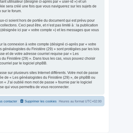
nt utilisateur (désigné ci-après par « user-id ») et un
okie sera créé une fois que vous naviguerez sur les sujets de
 sur le forum.
ux-ci soient hors de portée du document qui est prévu pour
ectons. Ceci peut être, et n’est pas limité à : la publication
» (désignée ici par « votre compte ») et les messages que vous
ur la connexion à votre compte (désigné ci-après par « votre
s généalogistes du Finistère (29) » sont protégées par les lois
se et de votre adresse courriel requise par « Les
s du Finistère (29) ». Dans tous les cas, vous pouvez choisir
ourriel par le logiciel phpBB.
se sur plusieurs sites Internet différents. Votre mot de passe
iée de « Les généalogistes du Finistère (29) », de phpBB ou
n « J’ai oublié mon mot de passe » fournie par le logiciel
sse qui vous permettra de vous reconnecter.
s contacter
Supprimer les cookies
Heures au format
UTC+02:00