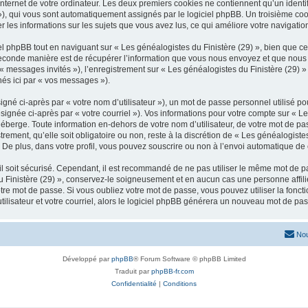
nternet de votre ordinateur. Les deux premiers cookies ne contiennent qu’un identifia
d »), qui vous sont automatiquement assignés par le logiciel phpBB. Un troisième co
er les informations sur les sujets que vous avez lus, ce qui améliore votre navigation
 phpBB tout en naviguant sur « Les généalogistes du Finistère (29) », bien que ce
conde manière est de récupérer l’information que vous nous envoyez et que nous coll
 « messages invités »), l’enregistrement sur « Les généalogistes du Finistère (29) 
nés ici par « vos messages »).
gné ci-après par « votre nom d’utilisateur »), un mot de passe personnel utilisé po
signée ci-après par « votre courriel »). Vos informations pour votre compte sur « Le
berge. Toute information en-dehors de votre nom d’utilisateur, de votre mot de pas
rement, qu’elle soit obligatoire ou non, reste à la discrétion de « Les généalogiste
De plus, dans votre profil, vous pouvez souscrire ou non à l’envoi automatique de c
l soit sécurisé. Cependant, il est recommandé de ne pas utiliser le même mot de pas
u Finistère (29) », conservez-le soigneusement et en aucun cas une personne affil
e mot de passe. Si vous oubliez votre mot de passe, vous pouvez utiliser la fonctio
lisateur et votre courriel, alors le logiciel phpBB générera un nouveau mot de pa
Nou
Développé par
phpBB
® Forum Software © phpBB Limited
Traduit par
phpBB-fr.com
Confidentialité
|
Conditions