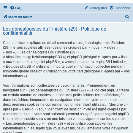
FAQ
S’enregistrer
Connexion
R
Index du forum
e
Les généalogistes du Finistère (29) - Politique de
c
confidentialité
h
Cette politique explique en détail comment « Les généalogistes du Finistère
e
(29) » et ses sociétés affiliées (désignés ci-après par « nous », « notre »,
« nos », « Les généalogistes du Finistère (29) »,
r
« https://forum.cgf.bzh/forum/phpBB3 ») et phpBB (désigné ci-après par « ils »,
c
« eux », « leur », « logiciel phpBB », « www.phpbb.com », « phpBB Limited »,
« Équipes phpBB ») utilisent n’importe quelle information collectée pendant
h
n’importe quelle session d’utilisation de votre part (désignée ci-après par « vos
e
informations »).
r
Vos informations sont collectées de deux manières. Premièrement, en
naviguant sur « Les généalogistes du Finistère (29) », le logiciel phpBB créera
un certain nombre de cookies, qui sont des petits fichiers textes téléchargés
dans les fichiers temporaires du navigateur Internet de votre ordinateur. Les
deux premiers cookies ne contiennent qu’un identifiant utilisateur (désigné ci-
après par « user-id ») et un identifiant de session invité (désigné ci-après par
« session-id »), qui vous sont automatiquement assignés par le logiciel phpBB.
Un troisième cookie sera créé une fois que vous naviguerez sur les sujets de
« Les généalogistes du Finistère (29) » et est utilisé pour stocker les
informations sur les sujets que vous avez lus, ce qui améliore votre navigation