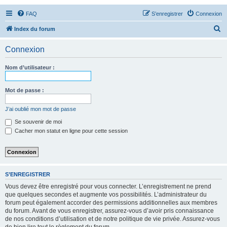
FAQ
S’enregistrer
Connexion
R
Index du forum
e
Connexion
c
h
Nom d’utilisateur :
e
r
Mot de passe :
c
J’ai oublié mon mot de passe
h
Se souvenir de moi
e
Cacher mon statut en ligne pour cette session
r
S’ENREGISTRER
Vous devez être enregistré pour vous connecter. L’enregistrement ne prend
que quelques secondes et augmente vos possibilités. L’administrateur du
forum peut également accorder des permissions additionnelles aux membres
du forum. Avant de vous enregistrer, assurez-vous d’avoir pris connaissance
de nos conditions d’utilisation et de notre politique de vie privée. Assurez-vous
de bien lire tout le règlement du forum.