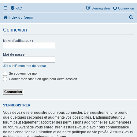
FAQ
S’enregistrer
Connexion
R
Index du forum
e
Connexion
c
h
Nom d’utilisateur :
e
r
Mot de passe :
c
J’ai oublié mon mot de passe
h
Se souvenir de moi
e
Cacher mon statut en ligne pour cette session
r
S’ENREGISTRER
Vous devez être enregistré pour vous connecter. L’enregistrement ne prend
que quelques secondes et augmente vos possibilités. L’administrateur du
forum peut également accorder des permissions additionnelles aux membres
du forum. Avant de vous enregistrer, assurez-vous d’avoir pris connaissance
de nos conditions d’utilisation et de notre politique de vie privée. Assurez-vous
de bien lire tout le règlement du forum.