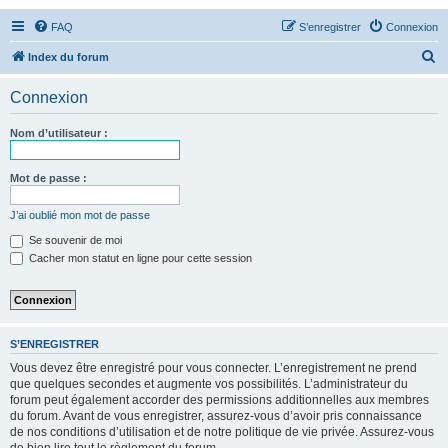
FAQ
S’enregistrer
Connexion
R
Index du forum
e
Connexion
c
h
Nom d’utilisateur :
e
r
Mot de passe :
c
J’ai oublié mon mot de passe
h
Se souvenir de moi
e
Cacher mon statut en ligne pour cette session
r
S’ENREGISTRER
Vous devez être enregistré pour vous connecter. L’enregistrement ne prend
que quelques secondes et augmente vos possibilités. L’administrateur du
forum peut également accorder des permissions additionnelles aux membres
du forum. Avant de vous enregistrer, assurez-vous d’avoir pris connaissance
de nos conditions d’utilisation et de notre politique de vie privée. Assurez-vous
de bien lire tout le règlement du forum.