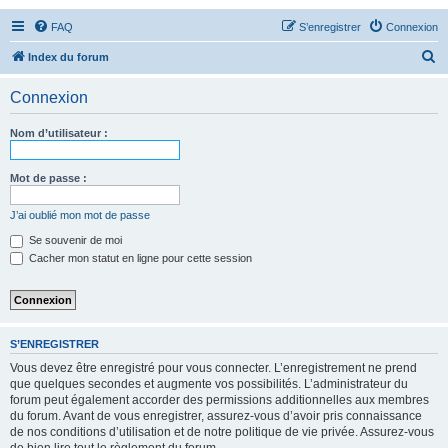
FAQ
S’enregistrer
Connexion
R
Index du forum
e
Connexion
c
h
Nom d’utilisateur :
e
r
Mot de passe :
c
J’ai oublié mon mot de passe
h
Se souvenir de moi
e
Cacher mon statut en ligne pour cette session
r
S’ENREGISTRER
Vous devez être enregistré pour vous connecter. L’enregistrement ne prend
que quelques secondes et augmente vos possibilités. L’administrateur du
forum peut également accorder des permissions additionnelles aux membres
du forum. Avant de vous enregistrer, assurez-vous d’avoir pris connaissance
de nos conditions d’utilisation et de notre politique de vie privée. Assurez-vous
de bien lire tout le règlement du forum.