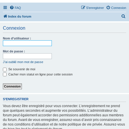
FAQ
S’enregistrer
Connexion
R
Index du forum
e
Connexion
c
h
Nom d’utilisateur :
e
r
Mot de passe :
c
J’ai oublié mon mot de passe
h
Se souvenir de moi
e
Cacher mon statut en ligne pour cette session
r
S’ENREGISTRER
Vous devez être enregistré pour vous connecter. L’enregistrement ne prend
que quelques secondes et augmente vos possibilités. L’administrateur du
forum peut également accorder des permissions additionnelles aux membres
du forum. Avant de vous enregistrer, assurez-vous d’avoir pris connaissance
de nos conditions d’utilisation et de notre politique de vie privée. Assurez-vous
de bien lire tout le règlement du forum.