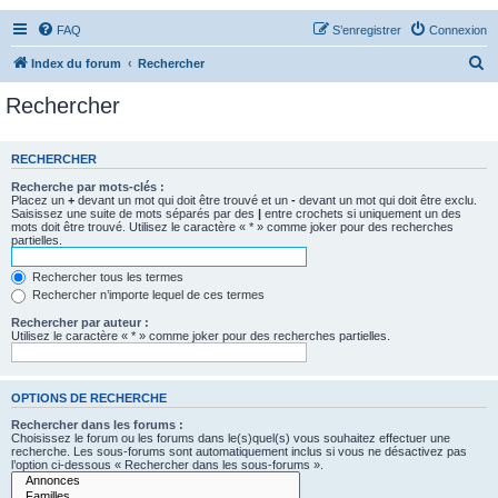
FAQ
S’enregistrer
Connexion
R
Index du forum
Rechercher
e
Rechercher
c
h
RECHERCHER
e
Recherche par mots-clés :
r
Placez un
+
devant un mot qui doit être trouvé et un
-
devant un mot qui doit être exclu.
Saisissez une suite de mots séparés par des
|
entre crochets si uniquement un des
c
mots doit être trouvé. Utilisez le caractère « * » comme joker pour des recherches
partielles.
h
e
Rechercher tous les termes
Rechercher n’importe lequel de ces termes
r
Rechercher par auteur :
Utilisez le caractère « * » comme joker pour des recherches partielles.
OPTIONS DE RECHERCHE
Rechercher dans les forums :
Choisissez le forum ou les forums dans le(s)quel(s) vous souhaitez effectuer une
recherche. Les sous-forums sont automatiquement inclus si vous ne désactivez pas
l’option ci-dessous « Rechercher dans les sous-forums ».