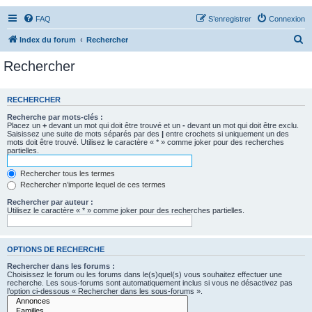
FAQ
S’enregistrer
Connexion
R
Index du forum
Rechercher
e
Rechercher
c
h
RECHERCHER
e
Recherche par mots-clés :
r
Placez un
+
devant un mot qui doit être trouvé et un
-
devant un mot qui doit être exclu.
Saisissez une suite de mots séparés par des
|
entre crochets si uniquement un des
c
mots doit être trouvé. Utilisez le caractère « * » comme joker pour des recherches
partielles.
h
e
Rechercher tous les termes
Rechercher n’importe lequel de ces termes
r
Rechercher par auteur :
Utilisez le caractère « * » comme joker pour des recherches partielles.
OPTIONS DE RECHERCHE
Rechercher dans les forums :
Choisissez le forum ou les forums dans le(s)quel(s) vous souhaitez effectuer une
recherche. Les sous-forums sont automatiquement inclus si vous ne désactivez pas
l’option ci-dessous « Rechercher dans les sous-forums ».