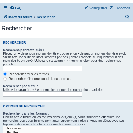
FAQ
S’enregistrer
Connexion
R
Index du forum
Rechercher
e
Rechercher
c
h
RECHERCHER
e
Recherche par mots-clés :
r
Placez un
+
devant un mot qui doit être trouvé et un
-
devant un mot qui doit être exclu.
Saisissez une suite de mots séparés par des
|
entre crochets si uniquement un des
c
mots doit être trouvé. Utilisez le caractère « * » comme joker pour des recherches
partielles.
h
e
Rechercher tous les termes
Rechercher n’importe lequel de ces termes
r
Rechercher par auteur :
Utilisez le caractère « * » comme joker pour des recherches partielles.
OPTIONS DE RECHERCHE
Rechercher dans les forums :
Choisissez le forum ou les forums dans le(s)quel(s) vous souhaitez effectuer une
recherche. Les sous-forums sont automatiquement inclus si vous ne désactivez pas
l’option ci-dessous « Rechercher dans les sous-forums ».