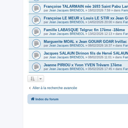
Françoise TALARMAIN née 1693 Saint Pabu La
par
Jean Jacques BRENEOL
»
18/02/2026 7:59
» dans
Fami
Françoise LE MEUR x Louis LE STIR xx Jean G
par
Jean Jacques BRENEOL
»
14/02/2026 20:00
» dans
Fam
Famille LABASQUE Telgruc fin 17ème -18ème
par
Jean Jacques BRENEOL
»
13/02/2026 12:13
» dans
Fam
Marguerite MOAL x Jean GOUAR GOAR Irvillac 
par
Jean Jacques BRENEOL
»
08/02/2026 16:37
» dans
Fam
Jacques SALAUN Dirinon fils de Hervé SALAU
par
Jean Jacques BRENEOL
»
08/02/2026 11:01
» dans
Fam
Jeanne PIRIOU x Yvon YVEN Trévarn 17ème
par
Jean Jacques BRENEOL
»
05/02/2026 17:45
» dans
Fam
Aller à la recherche avancée
Index du forum