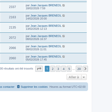
par
Jean Jacques BRENEOL
2337
18/02/2026 7:59
par
Jean Jacques BRENEOL
2163
14/02/2026 20:00
par
Jean Jacques BRENEOL
2135
13/02/2026 12:13
par
Jean Jacques BRENEOL
2072
08/02/2026 16:37
par
Jean Jacques BRENEOL
2066
08/02/2026 11:01
par
Jean Jacques BRENEOL
2060
05/02/2026 17:45
Page
1
sur
20
1
2
3
4
5
20
Suivante
00 résultats ont été trouvés
…
Aller à
s contacter
Supprimer les cookies
Heures au format
UTC+02:00