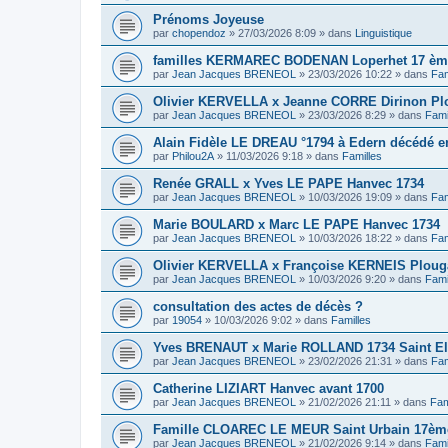
Prénoms Joyeuse
par
chopendoz
»
27/03/2026 8:09
» dans
Linguistique
familles KERMAREC BODENAN Loperhet 17 ème
par
Jean Jacques BRENEOL
»
23/03/2026 10:22
» dans
Fam
Olivier KERVELLA x Jeanne CORRE Dirinon Pl
par
Jean Jacques BRENEOL
»
23/03/2026 8:29
» dans
Fami
Alain Fidèle LE DREAU °1794 à Edern décédé en
par
Philou2A
»
11/03/2026 9:18
» dans
Familles
Renée GRALL x Yves LE PAPE Hanvec 1734
par
Jean Jacques BRENEOL
»
10/03/2026 19:09
» dans
Fam
Marie BOULARD x Marc LE PAPE Hanvec 1734
par
Jean Jacques BRENEOL
»
10/03/2026 18:22
» dans
Fam
Olivier KERVELLA x Françoise KERNEIS Plouga
par
Jean Jacques BRENEOL
»
10/03/2026 9:20
» dans
Fami
consultation des actes de décès ?
par
19054
»
10/03/2026 9:02
» dans
Familles
Yves BRENAUT x Marie ROLLAND 1734 Saint E
par
Jean Jacques BRENEOL
»
23/02/2026 21:31
» dans
Fam
Catherine LIZIART Hanvec avant 1700
par
Jean Jacques BRENEOL
»
21/02/2026 21:11
» dans
Fam
Famille CLOAREC LE MEUR Saint Urbain 17ème
par
Jean Jacques BRENEOL
»
21/02/2026 9:14
» dans
Fami