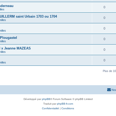
nderneau
0
lles
UILLERM saint Urbain 1703 ou 1704
0
illes
0
illes
Plougastel
0
illes
N x Jeanne MAZEAS
0
illes
0
illes
Plus de 10
Nou
Développé par
phpBB
® Forum Software © phpBB Limited
Traduit par
phpBB-fr.com
Confidentialité
|
Conditions