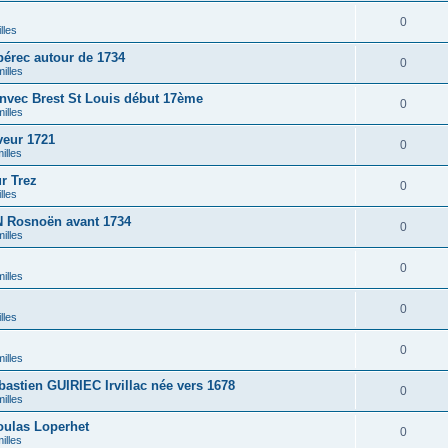
0
lles
érec autour de 1734
0
illes
nvec Brest St Louis début 17ème
0
illes
eur 1721
0
illes
r Trez
0
lles
Rosnoën avant 1734
0
illes
0
illes
0
lles
0
illes
stien GUIRIEC Irvillac née vers 1678
0
illes
ulas Loperhet
0
illes