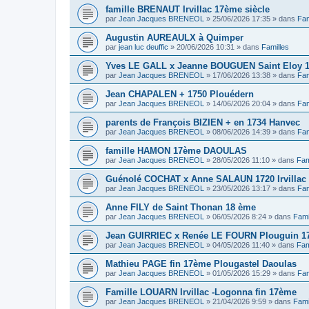
famille BRENAUT Irvillac 17ème siècle
par
Jean Jacques BRENEOL
»
25/06/2026 17:35
» dans
Fam
Augustin AUREAULX à Quimper
par
jean luc deuffic
»
20/06/2026 10:31
» dans
Familles
Yves LE GALL x Jeanne BOUGUEN Saint Eloy 
par
Jean Jacques BRENEOL
»
17/06/2026 13:38
» dans
Fam
Jean CHAPALEN + 1750 Plouédern
par
Jean Jacques BRENEOL
»
14/06/2026 20:04
» dans
Fam
parents de François BIZIEN + en 1734 Hanvec
par
Jean Jacques BRENEOL
»
08/06/2026 14:39
» dans
Fam
famille HAMON 17ème DAOULAS
par
Jean Jacques BRENEOL
»
28/05/2026 11:10
» dans
Fam
Guénolé COCHAT x Anne SALAUN 1720 Irvillac
par
Jean Jacques BRENEOL
»
23/05/2026 13:17
» dans
Fam
Anne FILY de Saint Thonan 18 ème
par
Jean Jacques BRENEOL
»
06/05/2026 8:24
» dans
Fami
Jean GUIRRIEC x Renée LE FOURN Plouguin 1
par
Jean Jacques BRENEOL
»
04/05/2026 11:40
» dans
Fam
Mathieu PAGE fin 17ème Plougastel Daoulas
par
Jean Jacques BRENEOL
»
01/05/2026 15:29
» dans
Fam
Famille LOUARN Irvillac -Logonna fin 17ème
par
Jean Jacques BRENEOL
»
21/04/2026 9:59
» dans
Fami