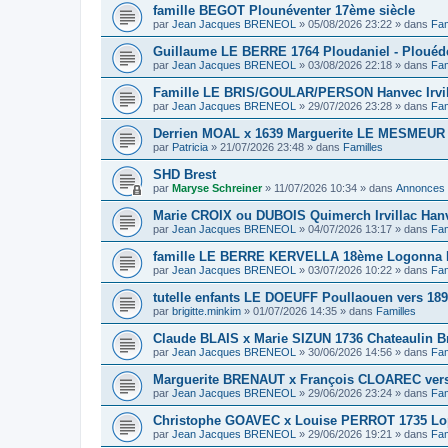
famille BEGOT Plounéventer 17ème siècle
par
Jean Jacques BRENEOL
»
05/08/2026 23:22
» dans
Fam
Guillaume LE BERRE 1764 Ploudaniel - Plouéd
par
Jean Jacques BRENEOL
»
03/08/2026 22:18
» dans
Fam
Famille LE BRIS/GOULAR/PERSON Hanvec Irvil
par
Jean Jacques BRENEOL
»
29/07/2026 23:28
» dans
Fam
Derrien MOAL x 1639 Marguerite LE MESMEUR
par
Patricia
»
21/07/2026 23:48
» dans
Familles
SHD Brest
par
Maryse Schreiner
»
11/07/2026 10:34
» dans
Annonces
Marie CROIX ou DUBOIS Quimerch Irvillac Han
par
Jean Jacques BRENEOL
»
04/07/2026 13:17
» dans
Fam
famille LE BERRE KERVELLA 18ème Logonna 
par
Jean Jacques BRENEOL
»
03/07/2026 10:22
» dans
Fam
tutelle enfants LE DOEUFF Poullaouen vers 18
par
brigitte.minkim
»
01/07/2026 14:35
» dans
Familles
Claude BLAIS x Marie SIZUN 1736 Chateaulin B
par
Jean Jacques BRENEOL
»
30/06/2026 14:56
» dans
Fam
Marguerite BRENAUT x François CLOAREC vers
par
Jean Jacques BRENEOL
»
29/06/2026 23:24
» dans
Fam
Christophe GOAVEC x Louise PERROT 1735 Lo
par
Jean Jacques BRENEOL
»
29/06/2026 19:21
» dans
Fam