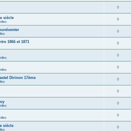
0
 siècle
0
illes
ounéventer
0
lles
tre 1866 et 1871
0
0
illes
0
illes
stel Dirinon 17ème
0
lles
0
loy
0
illes
0
illes
 siècle
0
lles