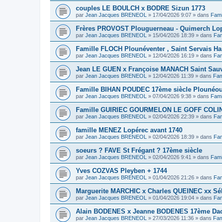
couples LE BOULCH x BODRE Sizun 1773
par
Jean Jacques BRENEOL
»
17/04/2026 9:07
» dans
Fami
Frères PROVOST Plouguerneau - Quimerch Lop
par
Jean Jacques BRENEOL
»
15/04/2026 18:39
» dans
Fam
Famille FLOCH Plounéventer , Saint Servais Ha
par
Jean Jacques BRENEOL
»
12/04/2026 16:19
» dans
Fam
Jean LE GUEN x Françoise MANACH Saint Sauv
par
Jean Jacques BRENEOL
»
12/04/2026 11:39
» dans
Fam
Famille BIHAN POUDEC 17ème siècle Plounéou
par
Jean Jacques BRENEOL
»
07/04/2026 9:38
» dans
Fami
Famille GUIRIEC GOURMELON LE GOFF COLIN 
par
Jean Jacques BRENEOL
»
02/04/2026 22:39
» dans
Fam
famille MENEZ Lopérec avant 1740
par
Jean Jacques BRENEOL
»
02/04/2026 18:39
» dans
Fam
soeurs ? FAVE St Frégant ? 17ème siècle
par
Jean Jacques BRENEOL
»
02/04/2026 9:41
» dans
Fami
Yves COZVAS Pleyben + 1744
par
Jean Jacques BRENEOL
»
01/04/2026 21:26
» dans
Fam
Marguerite MARCHIC x Charles QUEINEC xx Séba
par
Jean Jacques BRENEOL
»
01/04/2026 19:04
» dans
Fam
Alain BODENES x Jeanne BODENES 17ème Dao
par
Jean Jacques BRENEOL
»
27/03/2026 11:36
» dans
Fam