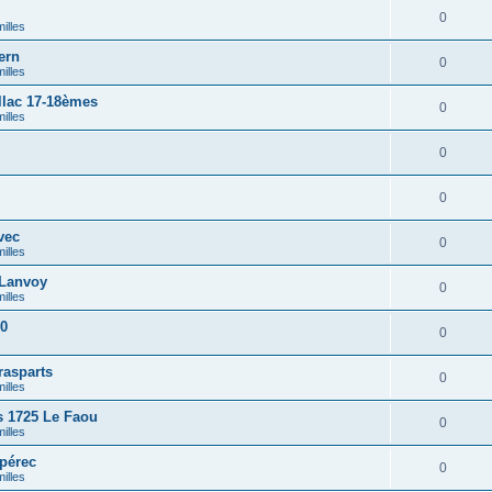
0
illes
ern
0
illes
lac 17-18èmes
0
illes
0
0
vec
0
illes
Lanvoy
0
illes
90
0
rasparts
0
illes
 1725 Le Faou
0
illes
pérec
0
illes