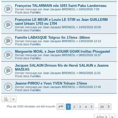
Françoise TALARMAIN née 1693 Saint Pabu Landerneau
Dernier message par
Jean Jacques BRENEOL
«
18/02/2026 7:59
Posté dans
Familles
Françoise LE MEUR x Louis LE STIR xx Jean GUILLERM
saint Urbain 1703 ou 1704
Dernier message par
Jean Jacques BRENEOL
«
14/02/2026 20:00
Posté dans
Familles
Famille LABASQUE Telgruc fin 17ème -18ème
Dernier message par
Jean Jacques BRENEOL
«
13/02/2026 12:13
Posté dans
Familles
Marguerite MOAL x Jean GOUAR GOAR Irvillac Plougastel
Dernier message par
Jean Jacques BRENEOL
«
08/02/2026 16:37
Posté dans
Familles
Jacques SALAUN Dirinon fils de Hervé SALAUN x Jeanne
MAZEAS
Dernier message par
Jean Jacques BRENEOL
«
08/02/2026 11:01
Posté dans
Familles
Jeanne PIRIOU x Yvon YVEN Trévarn 17ème
Dernier message par
Jean Jacques BRENEOL
«
05/02/2026 17:45
Posté dans
Familles
Page
1
sur
20
1
2
3
4
5
20
Sui
Plus de 1000 résultats ont été trouvés
…
Aller à