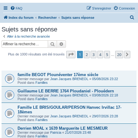
FAQ
S’enregistrer
Connexion
R
Index du forum
Rechercher
Sujets sans réponse
e
Sujets sans réponse
c
Aller à la recherche avancée
h
Rechercher
Recherche avancée
e
Page
1
sur
20
1
2
3
4
5
20
Sui
Plus de 1000 résultats ont été trouvés
r
…
c
Sujets
h
famille BEGOT Plounéventer 17ème siècle
e
Dernier message par
Jean Jacques BRENEOL
«
05/08/2026 23:22
Posté dans
Familles
r
Guillaume LE BERRE 1764 Ploudaniel - Plouédern
Dernier message par
Jean Jacques BRENEOL
«
03/08/2026 22:18
Posté dans
Familles
Famille LE BRIS/GOULAR/PERSON Hanvec Irvillac 17-
18èmes
Dernier message par
Jean Jacques BRENEOL
«
29/07/2026 23:28
Posté dans
Familles
Derrien MOAL x 1639 Marguerite LE MESMEUR
Dernier message par
Patricia
«
21/07/2026 23:48
Posté dans
Familles