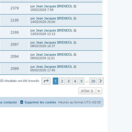
par
Jean Jacques BRENEOL
2378
18/02/2026 7:59
par
Jean Jacques BRENEOL
2195
14/02/2026 20:00
par
Jean Jacques BRENEOL
2166
13/02/2026 12:13
par
Jean Jacques BRENEOL
2097
08/02/2026 16:37
par
Jean Jacques BRENEOL
2094
08/02/2026 11:01
par
Jean Jacques BRENEOL
2089
05/02/2026 17:45
Page
1
sur
20
1
2
3
4
5
20
Suivante
00 résultats ont été trouvés
…
Aller à
s contacter
Supprimer les cookies
Heures au format
UTC+02:00