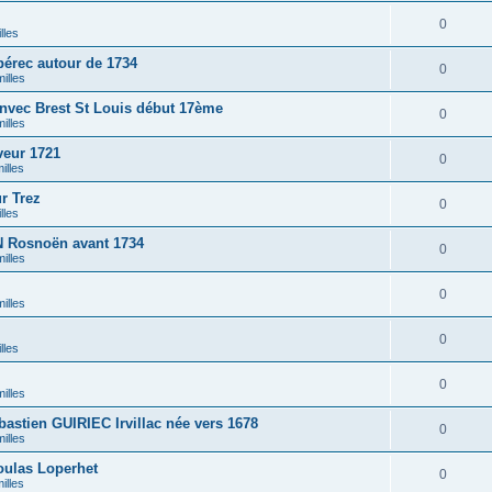
0
lles
érec autour de 1734
0
illes
nvec Brest St Louis début 17ème
0
illes
eur 1721
0
illes
r Trez
0
lles
Rosnoën avant 1734
0
illes
0
illes
0
lles
0
illes
stien GUIRIEC Irvillac née vers 1678
0
illes
ulas Loperhet
0
illes