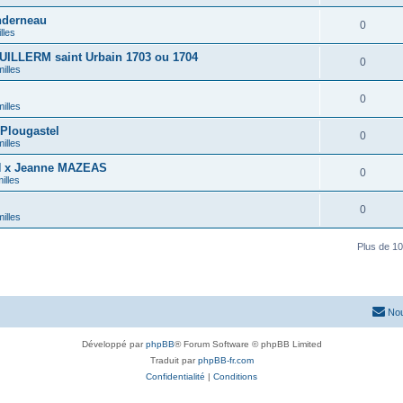
nderneau
0
lles
UILLERM saint Urbain 1703 ou 1704
0
illes
0
illes
Plougastel
0
illes
N x Jeanne MAZEAS
0
illes
0
illes
Plus de 10
Nou
Développé par
phpBB
® Forum Software © phpBB Limited
Traduit par
phpBB-fr.com
Confidentialité
|
Conditions