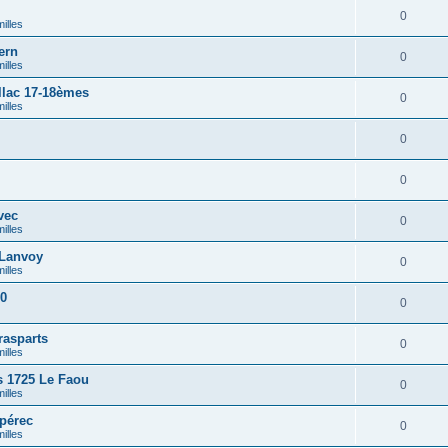
0
illes
ern
0
illes
lac 17-18èmes
0
illes
0
0
vec
0
illes
Lanvoy
0
illes
90
0
rasparts
0
illes
 1725 Le Faou
0
illes
pérec
0
illes