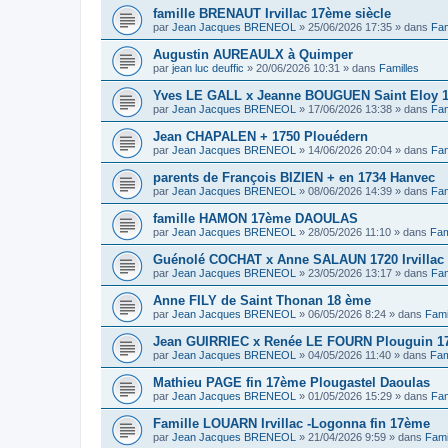
famille BRENAUT Irvillac 17ème siècle
par
Jean Jacques BRENEOL
»
25/06/2026 17:35
» dans
Fam
Augustin AUREAULX à Quimper
par
jean luc deuffic
»
20/06/2026 10:31
» dans
Familles
Yves LE GALL x Jeanne BOUGUEN Saint Eloy 
par
Jean Jacques BRENEOL
»
17/06/2026 13:38
» dans
Fam
Jean CHAPALEN + 1750 Plouédern
par
Jean Jacques BRENEOL
»
14/06/2026 20:04
» dans
Fam
parents de François BIZIEN + en 1734 Hanvec
par
Jean Jacques BRENEOL
»
08/06/2026 14:39
» dans
Fam
famille HAMON 17ème DAOULAS
par
Jean Jacques BRENEOL
»
28/05/2026 11:10
» dans
Fam
Guénolé COCHAT x Anne SALAUN 1720 Irvillac
par
Jean Jacques BRENEOL
»
23/05/2026 13:17
» dans
Fam
Anne FILY de Saint Thonan 18 ème
par
Jean Jacques BRENEOL
»
06/05/2026 8:24
» dans
Fami
Jean GUIRRIEC x Renée LE FOURN Plouguin 1
par
Jean Jacques BRENEOL
»
04/05/2026 11:40
» dans
Fam
Mathieu PAGE fin 17ème Plougastel Daoulas
par
Jean Jacques BRENEOL
»
01/05/2026 15:29
» dans
Fam
Famille LOUARN Irvillac -Logonna fin 17ème
par
Jean Jacques BRENEOL
»
21/04/2026 9:59
» dans
Fami