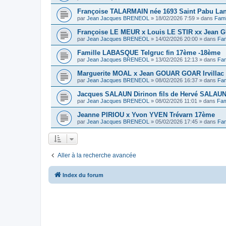
Françoise TALARMAIN née 1693 Saint Pabu La
par
Jean Jacques BRENEOL
»
18/02/2026 7:59
» dans
Fami
Françoise LE MEUR x Louis LE STIR xx Jean G
par
Jean Jacques BRENEOL
»
14/02/2026 20:00
» dans
Fam
Famille LABASQUE Telgruc fin 17ème -18ème
par
Jean Jacques BRENEOL
»
13/02/2026 12:13
» dans
Fam
Marguerite MOAL x Jean GOUAR GOAR Irvillac 
par
Jean Jacques BRENEOL
»
08/02/2026 16:37
» dans
Fam
Jacques SALAUN Dirinon fils de Hervé SALAU
par
Jean Jacques BRENEOL
»
08/02/2026 11:01
» dans
Fam
Jeanne PIRIOU x Yvon YVEN Trévarn 17ème
par
Jean Jacques BRENEOL
»
05/02/2026 17:45
» dans
Fam
Aller à la recherche avancée
Index du forum