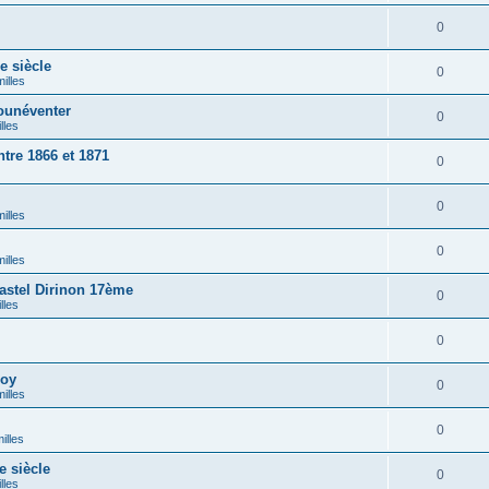
0
 siècle
0
illes
ounéventer
0
lles
tre 1866 et 1871
0
0
illes
0
illes
stel Dirinon 17ème
0
lles
0
loy
0
illes
0
illes
 siècle
0
lles