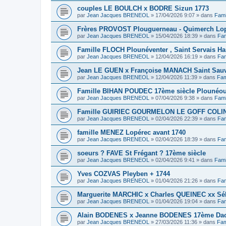
couples LE BOULCH x BODRE Sizun 1773
par
Jean Jacques BRENEOL
»
17/04/2026 9:07
» dans
Fami
Frères PROVOST Plouguerneau - Quimerch Lop
par
Jean Jacques BRENEOL
»
15/04/2026 18:39
» dans
Fam
Famille FLOCH Plounéventer , Saint Servais Ha
par
Jean Jacques BRENEOL
»
12/04/2026 16:19
» dans
Fam
Jean LE GUEN x Françoise MANACH Saint Sauv
par
Jean Jacques BRENEOL
»
12/04/2026 11:39
» dans
Fam
Famille BIHAN POUDEC 17ème siècle Plounéou
par
Jean Jacques BRENEOL
»
07/04/2026 9:38
» dans
Fami
Famille GUIRIEC GOURMELON LE GOFF COLIN 
par
Jean Jacques BRENEOL
»
02/04/2026 22:39
» dans
Fam
famille MENEZ Lopérec avant 1740
par
Jean Jacques BRENEOL
»
02/04/2026 18:39
» dans
Fam
soeurs ? FAVE St Frégant ? 17ème siècle
par
Jean Jacques BRENEOL
»
02/04/2026 9:41
» dans
Fami
Yves COZVAS Pleyben + 1744
par
Jean Jacques BRENEOL
»
01/04/2026 21:26
» dans
Fam
Marguerite MARCHIC x Charles QUEINEC xx Séba
par
Jean Jacques BRENEOL
»
01/04/2026 19:04
» dans
Fam
Alain BODENES x Jeanne BODENES 17ème Dao
par
Jean Jacques BRENEOL
»
27/03/2026 11:36
» dans
Fam