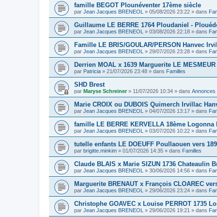
famille BEGOT Plounéventer 17ème siècle
par
Jean Jacques BRENEOL
»
05/08/2026 23:22
» dans
Fam
Guillaume LE BERRE 1764 Ploudaniel - Plouéd
par
Jean Jacques BRENEOL
»
03/08/2026 22:18
» dans
Fam
Famille LE BRIS/GOULAR/PERSON Hanvec Irvil
par
Jean Jacques BRENEOL
»
29/07/2026 23:28
» dans
Fam
Derrien MOAL x 1639 Marguerite LE MESMEUR
par
Patricia
»
21/07/2026 23:48
» dans
Familles
SHD Brest
par
Maryse Schreiner
»
11/07/2026 10:34
» dans
Annonces
Marie CROIX ou DUBOIS Quimerch Irvillac Han
par
Jean Jacques BRENEOL
»
04/07/2026 13:17
» dans
Fam
famille LE BERRE KERVELLA 18ème Logonna 
par
Jean Jacques BRENEOL
»
03/07/2026 10:22
» dans
Fam
tutelle enfants LE DOEUFF Poullaouen vers 18
par
brigitte.minkim
»
01/07/2026 14:35
» dans
Familles
Claude BLAIS x Marie SIZUN 1736 Chateaulin B
par
Jean Jacques BRENEOL
»
30/06/2026 14:56
» dans
Fam
Marguerite BRENAUT x François CLOAREC vers
par
Jean Jacques BRENEOL
»
29/06/2026 23:24
» dans
Fam
Christophe GOAVEC x Louise PERROT 1735 Lo
par
Jean Jacques BRENEOL
»
29/06/2026 19:21
» dans
Fam