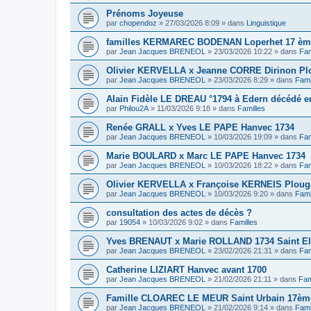
Prénoms Joyeuse
par
chopendoz
»
27/03/2026 8:09
» dans
Linguistique
familles KERMAREC BODENAN Loperhet 17 ème
par
Jean Jacques BRENEOL
»
23/03/2026 10:22
» dans
Fam
Olivier KERVELLA x Jeanne CORRE Dirinon Pl
par
Jean Jacques BRENEOL
»
23/03/2026 8:29
» dans
Fami
Alain Fidèle LE DREAU °1794 à Edern décédé en
par
Philou2A
»
11/03/2026 9:18
» dans
Familles
Renée GRALL x Yves LE PAPE Hanvec 1734
par
Jean Jacques BRENEOL
»
10/03/2026 19:09
» dans
Fam
Marie BOULARD x Marc LE PAPE Hanvec 1734
par
Jean Jacques BRENEOL
»
10/03/2026 18:22
» dans
Fam
Olivier KERVELLA x Françoise KERNEIS Plouga
par
Jean Jacques BRENEOL
»
10/03/2026 9:20
» dans
Fami
consultation des actes de décès ?
par
19054
»
10/03/2026 9:02
» dans
Familles
Yves BRENAUT x Marie ROLLAND 1734 Saint E
par
Jean Jacques BRENEOL
»
23/02/2026 21:31
» dans
Fam
Catherine LIZIART Hanvec avant 1700
par
Jean Jacques BRENEOL
»
21/02/2026 21:11
» dans
Fam
Famille CLOAREC LE MEUR Saint Urbain 17ème
par
Jean Jacques BRENEOL
»
21/02/2026 9:14
» dans
Fami