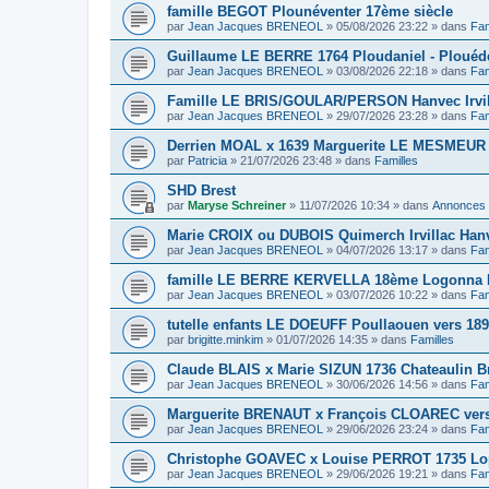
famille BEGOT Plounéventer 17ème siècle
par
Jean Jacques BRENEOL
»
05/08/2026 23:22
» dans
Fam
Guillaume LE BERRE 1764 Ploudaniel - Plouéd
par
Jean Jacques BRENEOL
»
03/08/2026 22:18
» dans
Fam
Famille LE BRIS/GOULAR/PERSON Hanvec Irvil
par
Jean Jacques BRENEOL
»
29/07/2026 23:28
» dans
Fam
Derrien MOAL x 1639 Marguerite LE MESMEUR
par
Patricia
»
21/07/2026 23:48
» dans
Familles
SHD Brest
par
Maryse Schreiner
»
11/07/2026 10:34
» dans
Annonces
Marie CROIX ou DUBOIS Quimerch Irvillac Han
par
Jean Jacques BRENEOL
»
04/07/2026 13:17
» dans
Fam
famille LE BERRE KERVELLA 18ème Logonna 
par
Jean Jacques BRENEOL
»
03/07/2026 10:22
» dans
Fam
tutelle enfants LE DOEUFF Poullaouen vers 18
par
brigitte.minkim
»
01/07/2026 14:35
» dans
Familles
Claude BLAIS x Marie SIZUN 1736 Chateaulin B
par
Jean Jacques BRENEOL
»
30/06/2026 14:56
» dans
Fam
Marguerite BRENAUT x François CLOAREC vers
par
Jean Jacques BRENEOL
»
29/06/2026 23:24
» dans
Fam
Christophe GOAVEC x Louise PERROT 1735 Lo
par
Jean Jacques BRENEOL
»
29/06/2026 19:21
» dans
Fam