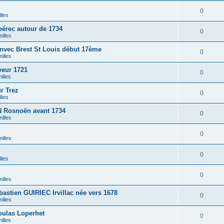
0
lles
érec autour de 1734
0
illes
nvec Brest St Louis début 17ème
0
illes
eur 1721
0
illes
r Trez
0
lles
Rosnoën avant 1734
0
illes
0
illes
0
lles
0
illes
stien GUIRIEC Irvillac née vers 1678
0
illes
ulas Loperhet
0
illes