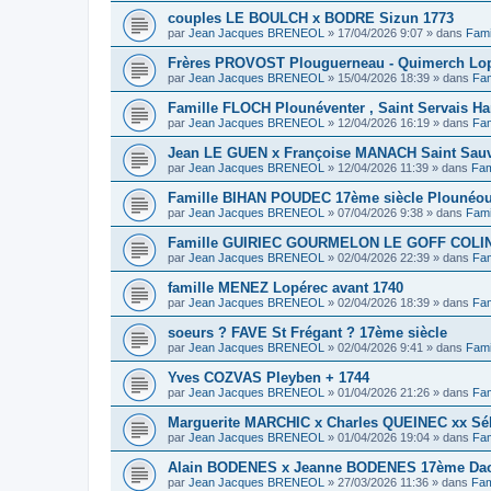
couples LE BOULCH x BODRE Sizun 1773
par
Jean Jacques BRENEOL
»
17/04/2026 9:07
» dans
Fami
Frères PROVOST Plouguerneau - Quimerch Lop
par
Jean Jacques BRENEOL
»
15/04/2026 18:39
» dans
Fam
Famille FLOCH Plounéventer , Saint Servais Ha
par
Jean Jacques BRENEOL
»
12/04/2026 16:19
» dans
Fam
Jean LE GUEN x Françoise MANACH Saint Sauv
par
Jean Jacques BRENEOL
»
12/04/2026 11:39
» dans
Fam
Famille BIHAN POUDEC 17ème siècle Plounéou
par
Jean Jacques BRENEOL
»
07/04/2026 9:38
» dans
Fami
Famille GUIRIEC GOURMELON LE GOFF COLIN 
par
Jean Jacques BRENEOL
»
02/04/2026 22:39
» dans
Fam
famille MENEZ Lopérec avant 1740
par
Jean Jacques BRENEOL
»
02/04/2026 18:39
» dans
Fam
soeurs ? FAVE St Frégant ? 17ème siècle
par
Jean Jacques BRENEOL
»
02/04/2026 9:41
» dans
Fami
Yves COZVAS Pleyben + 1744
par
Jean Jacques BRENEOL
»
01/04/2026 21:26
» dans
Fam
Marguerite MARCHIC x Charles QUEINEC xx Séba
par
Jean Jacques BRENEOL
»
01/04/2026 19:04
» dans
Fam
Alain BODENES x Jeanne BODENES 17ème Dao
par
Jean Jacques BRENEOL
»
27/03/2026 11:36
» dans
Fam