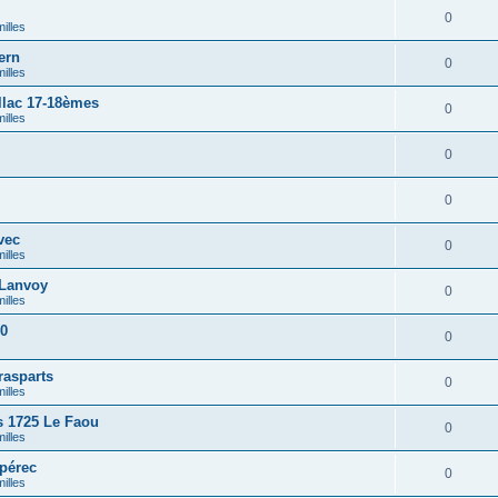
0
illes
ern
0
illes
lac 17-18èmes
0
illes
0
0
vec
0
illes
Lanvoy
0
illes
90
0
rasparts
0
illes
 1725 Le Faou
0
illes
pérec
0
illes