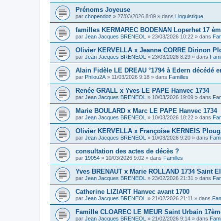
Prénoms Joyeuse
par
chopendoz
»
27/03/2026 8:09
» dans
Linguistique
familles KERMAREC BODENAN Loperhet 17 ème
par
Jean Jacques BRENEOL
»
23/03/2026 10:22
» dans
Fam
Olivier KERVELLA x Jeanne CORRE Dirinon Pl
par
Jean Jacques BRENEOL
»
23/03/2026 8:29
» dans
Fami
Alain Fidèle LE DREAU °1794 à Edern décédé en
par
Philou2A
»
11/03/2026 9:18
» dans
Familles
Renée GRALL x Yves LE PAPE Hanvec 1734
par
Jean Jacques BRENEOL
»
10/03/2026 19:09
» dans
Fam
Marie BOULARD x Marc LE PAPE Hanvec 1734
par
Jean Jacques BRENEOL
»
10/03/2026 18:22
» dans
Fam
Olivier KERVELLA x Françoise KERNEIS Plouga
par
Jean Jacques BRENEOL
»
10/03/2026 9:20
» dans
Fami
consultation des actes de décès ?
par
19054
»
10/03/2026 9:02
» dans
Familles
Yves BRENAUT x Marie ROLLAND 1734 Saint E
par
Jean Jacques BRENEOL
»
23/02/2026 21:31
» dans
Fam
Catherine LIZIART Hanvec avant 1700
par
Jean Jacques BRENEOL
»
21/02/2026 21:11
» dans
Fam
Famille CLOAREC LE MEUR Saint Urbain 17ème
par
Jean Jacques BRENEOL
»
21/02/2026 9:14
» dans
Fami