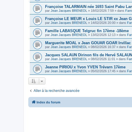
Françoise TALARMAIN née 1693 Saint Pabu La
par
Jean Jacques BRENEOL
»
18/02/2026 7:59
» dans
Fami
Françoise LE MEUR x Louis LE STIR xx Jean G
par
Jean Jacques BRENEOL
»
14/02/2026 20:00
» dans
Fam
Famille LABASQUE Telgruc fin 17ème -18ème
par
Jean Jacques BRENEOL
»
13/02/2026 12:13
» dans
Fam
Marguerite MOAL x Jean GOUAR GOAR Irvillac 
par
Jean Jacques BRENEOL
»
08/02/2026 16:37
» dans
Fam
Jacques SALAUN Dirinon fils de Hervé SALAU
par
Jean Jacques BRENEOL
»
08/02/2026 11:01
» dans
Fam
Jeanne PIRIOU x Yvon YVEN Trévarn 17ème
par
Jean Jacques BRENEOL
»
05/02/2026 17:45
» dans
Fam
Aller à la recherche avancée
Index du forum