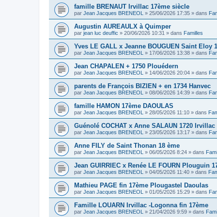
famille BRENAUT Irvillac 17ème siècle
par
Jean Jacques BRENEOL
»
25/06/2026 17:35
» dans
Fam
Augustin AUREAULX à Quimper
par
jean luc deuffic
»
20/06/2026 10:31
» dans
Familles
Yves LE GALL x Jeanne BOUGUEN Saint Eloy 
par
Jean Jacques BRENEOL
»
17/06/2026 13:38
» dans
Fam
Jean CHAPALEN + 1750 Plouédern
par
Jean Jacques BRENEOL
»
14/06/2026 20:04
» dans
Fam
parents de François BIZIEN + en 1734 Hanvec
par
Jean Jacques BRENEOL
»
08/06/2026 14:39
» dans
Fam
famille HAMON 17ème DAOULAS
par
Jean Jacques BRENEOL
»
28/05/2026 11:10
» dans
Fam
Guénolé COCHAT x Anne SALAUN 1720 Irvillac
par
Jean Jacques BRENEOL
»
23/05/2026 13:17
» dans
Fam
Anne FILY de Saint Thonan 18 ème
par
Jean Jacques BRENEOL
»
06/05/2026 8:24
» dans
Fami
Jean GUIRRIEC x Renée LE FOURN Plouguin 1
par
Jean Jacques BRENEOL
»
04/05/2026 11:40
» dans
Fam
Mathieu PAGE fin 17ème Plougastel Daoulas
par
Jean Jacques BRENEOL
»
01/05/2026 15:29
» dans
Fam
Famille LOUARN Irvillac -Logonna fin 17ème
par
Jean Jacques BRENEOL
»
21/04/2026 9:59
» dans
Fami