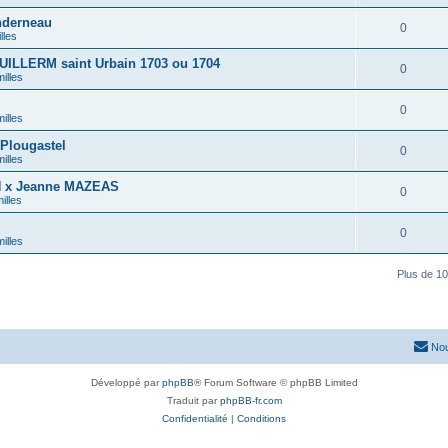
nderneau
0
lles
UILLERM saint Urbain 1703 ou 1704
0
illes
0
illes
Plougastel
0
illes
N x Jeanne MAZEAS
0
illes
0
illes
Plus de 10
Nou
Développé par
phpBB
® Forum Software © phpBB Limited
Traduit par
phpBB-fr.com
Confidentialité
|
Conditions