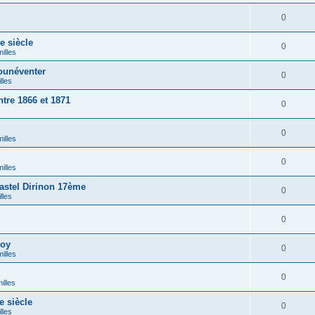
0
 siècle
0
illes
ounéventer
0
lles
tre 1866 et 1871
0
0
illes
0
illes
stel Dirinon 17ème
0
lles
0
loy
0
illes
0
illes
 siècle
0
lles