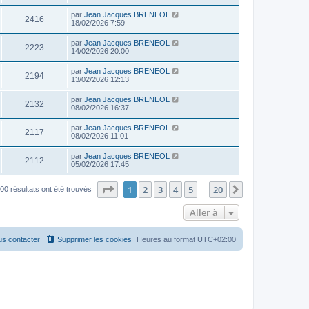
par
Jean Jacques BRENEOL
2416
18/02/2026 7:59
par
Jean Jacques BRENEOL
2223
14/02/2026 20:00
par
Jean Jacques BRENEOL
2194
13/02/2026 12:13
par
Jean Jacques BRENEOL
2132
08/02/2026 16:37
par
Jean Jacques BRENEOL
2117
08/02/2026 11:01
par
Jean Jacques BRENEOL
2112
05/02/2026 17:45
Page
1
sur
20
1
2
3
4
5
20
Suivante
00 résultats ont été trouvés
…
Aller à
s contacter
Supprimer les cookies
Heures au format
UTC+02:00