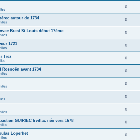
0
lles
érec autour de 1734
0
illes
nvec Brest St Louis début 17ème
0
illes
eur 1721
0
illes
r Trez
0
lles
Rosnoën avant 1734
0
illes
0
illes
0
lles
0
illes
stien GUIRIEC Irvillac née vers 1678
0
illes
ulas Loperhet
0
illes