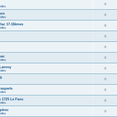
0
illes
ern
0
illes
lac 17-18èmes
0
illes
0
0
vec
0
illes
Lanvoy
0
illes
90
0
rasparts
0
illes
 1725 Le Faou
0
illes
pérec
0
illes