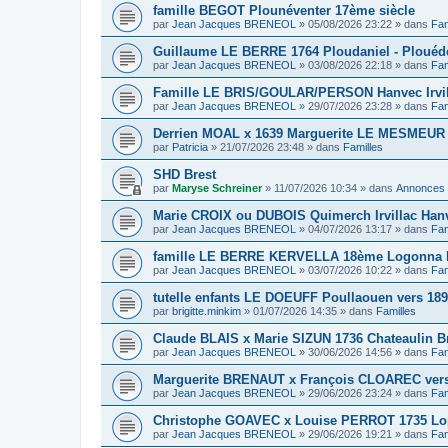
famille BEGOT Plounéventer 17ème siècle
par
Jean Jacques BRENEOL
»
05/08/2026 23:22
» dans
Fam
Guillaume LE BERRE 1764 Ploudaniel - Plouéd
par
Jean Jacques BRENEOL
»
03/08/2026 22:18
» dans
Fam
Famille LE BRIS/GOULAR/PERSON Hanvec Irvil
par
Jean Jacques BRENEOL
»
29/07/2026 23:28
» dans
Fam
Derrien MOAL x 1639 Marguerite LE MESMEUR
par
Patricia
»
21/07/2026 23:48
» dans
Familles
SHD Brest
par
Maryse Schreiner
»
11/07/2026 10:34
» dans
Annonces
Marie CROIX ou DUBOIS Quimerch Irvillac Han
par
Jean Jacques BRENEOL
»
04/07/2026 13:17
» dans
Fam
famille LE BERRE KERVELLA 18ème Logonna 
par
Jean Jacques BRENEOL
»
03/07/2026 10:22
» dans
Fam
tutelle enfants LE DOEUFF Poullaouen vers 18
par
brigitte.minkim
»
01/07/2026 14:35
» dans
Familles
Claude BLAIS x Marie SIZUN 1736 Chateaulin B
par
Jean Jacques BRENEOL
»
30/06/2026 14:56
» dans
Fam
Marguerite BRENAUT x François CLOAREC vers
par
Jean Jacques BRENEOL
»
29/06/2026 23:24
» dans
Fam
Christophe GOAVEC x Louise PERROT 1735 Lo
par
Jean Jacques BRENEOL
»
29/06/2026 19:21
» dans
Fam