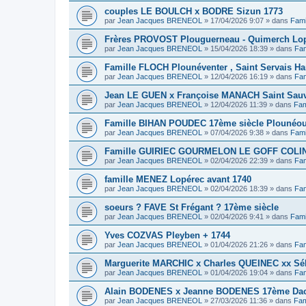
couples LE BOULCH x BODRE Sizun 1773
par
Jean Jacques BRENEOL
»
17/04/2026 9:07
» dans
Fami
Frères PROVOST Plouguerneau - Quimerch Lop
par
Jean Jacques BRENEOL
»
15/04/2026 18:39
» dans
Fam
Famille FLOCH Plounéventer , Saint Servais Ha
par
Jean Jacques BRENEOL
»
12/04/2026 16:19
» dans
Fam
Jean LE GUEN x Françoise MANACH Saint Sauv
par
Jean Jacques BRENEOL
»
12/04/2026 11:39
» dans
Fam
Famille BIHAN POUDEC 17ème siècle Plounéou
par
Jean Jacques BRENEOL
»
07/04/2026 9:38
» dans
Fami
Famille GUIRIEC GOURMELON LE GOFF COLIN 
par
Jean Jacques BRENEOL
»
02/04/2026 22:39
» dans
Fam
famille MENEZ Lopérec avant 1740
par
Jean Jacques BRENEOL
»
02/04/2026 18:39
» dans
Fam
soeurs ? FAVE St Frégant ? 17ème siècle
par
Jean Jacques BRENEOL
»
02/04/2026 9:41
» dans
Fami
Yves COZVAS Pleyben + 1744
par
Jean Jacques BRENEOL
»
01/04/2026 21:26
» dans
Fam
Marguerite MARCHIC x Charles QUEINEC xx Séba
par
Jean Jacques BRENEOL
»
01/04/2026 19:04
» dans
Fam
Alain BODENES x Jeanne BODENES 17ème Dao
par
Jean Jacques BRENEOL
»
27/03/2026 11:36
» dans
Fam