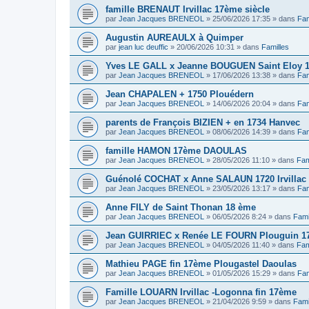
famille BRENAUT Irvillac 17ème siècle
par
Jean Jacques BRENEOL
»
25/06/2026 17:35
» dans
Fam
Augustin AUREAULX à Quimper
par
jean luc deuffic
»
20/06/2026 10:31
» dans
Familles
Yves LE GALL x Jeanne BOUGUEN Saint Eloy 
par
Jean Jacques BRENEOL
»
17/06/2026 13:38
» dans
Fam
Jean CHAPALEN + 1750 Plouédern
par
Jean Jacques BRENEOL
»
14/06/2026 20:04
» dans
Fam
parents de François BIZIEN + en 1734 Hanvec
par
Jean Jacques BRENEOL
»
08/06/2026 14:39
» dans
Fam
famille HAMON 17ème DAOULAS
par
Jean Jacques BRENEOL
»
28/05/2026 11:10
» dans
Fam
Guénolé COCHAT x Anne SALAUN 1720 Irvillac
par
Jean Jacques BRENEOL
»
23/05/2026 13:17
» dans
Fam
Anne FILY de Saint Thonan 18 ème
par
Jean Jacques BRENEOL
»
06/05/2026 8:24
» dans
Fami
Jean GUIRRIEC x Renée LE FOURN Plouguin 1
par
Jean Jacques BRENEOL
»
04/05/2026 11:40
» dans
Fam
Mathieu PAGE fin 17ème Plougastel Daoulas
par
Jean Jacques BRENEOL
»
01/05/2026 15:29
» dans
Fam
Famille LOUARN Irvillac -Logonna fin 17ème
par
Jean Jacques BRENEOL
»
21/04/2026 9:59
» dans
Fami