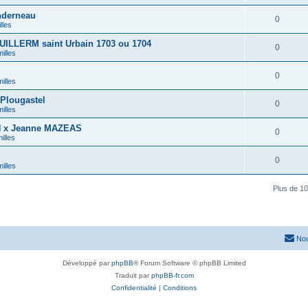
nderneau
0
lles
UILLERM saint Urbain 1703 ou 1704
0
illes
0
illes
Plougastel
0
illes
N x Jeanne MAZEAS
0
illes
0
illes
Plus de 10
Nou
Développé par
phpBB
® Forum Software © phpBB Limited
Traduit par
phpBB-fr.com
Confidentialité
|
Conditions