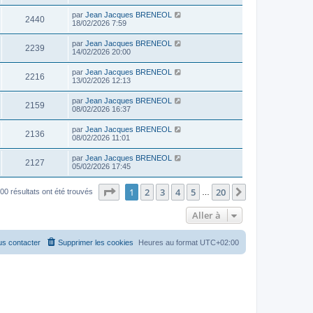
par
Jean Jacques BRENEOL
2440
18/02/2026 7:59
par
Jean Jacques BRENEOL
2239
14/02/2026 20:00
par
Jean Jacques BRENEOL
2216
13/02/2026 12:13
par
Jean Jacques BRENEOL
2159
08/02/2026 16:37
par
Jean Jacques BRENEOL
2136
08/02/2026 11:01
par
Jean Jacques BRENEOL
2127
05/02/2026 17:45
Page
1
sur
20
1
2
3
4
5
20
Suivante
00 résultats ont été trouvés
…
Aller à
s contacter
Supprimer les cookies
Heures au format
UTC+02:00