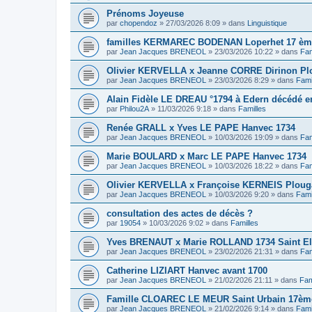
Prénoms Joyeuse
par
chopendoz
»
27/03/2026 8:09
» dans
Linguistique
familles KERMAREC BODENAN Loperhet 17 ème
par
Jean Jacques BRENEOL
»
23/03/2026 10:22
» dans
Fam
Olivier KERVELLA x Jeanne CORRE Dirinon Pl
par
Jean Jacques BRENEOL
»
23/03/2026 8:29
» dans
Fami
Alain Fidèle LE DREAU °1794 à Edern décédé en
par
Philou2A
»
11/03/2026 9:18
» dans
Familles
Renée GRALL x Yves LE PAPE Hanvec 1734
par
Jean Jacques BRENEOL
»
10/03/2026 19:09
» dans
Fam
Marie BOULARD x Marc LE PAPE Hanvec 1734
par
Jean Jacques BRENEOL
»
10/03/2026 18:22
» dans
Fam
Olivier KERVELLA x Françoise KERNEIS Plouga
par
Jean Jacques BRENEOL
»
10/03/2026 9:20
» dans
Fami
consultation des actes de décès ?
par
19054
»
10/03/2026 9:02
» dans
Familles
Yves BRENAUT x Marie ROLLAND 1734 Saint E
par
Jean Jacques BRENEOL
»
23/02/2026 21:31
» dans
Fam
Catherine LIZIART Hanvec avant 1700
par
Jean Jacques BRENEOL
»
21/02/2026 21:11
» dans
Fam
Famille CLOAREC LE MEUR Saint Urbain 17ème
par
Jean Jacques BRENEOL
»
21/02/2026 9:14
» dans
Fami