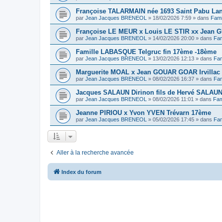
Françoise TALARMAIN née 1693 Saint Pabu La
par
Jean Jacques BRENEOL
»
18/02/2026 7:59
» dans
Fami
Françoise LE MEUR x Louis LE STIR xx Jean G
par
Jean Jacques BRENEOL
»
14/02/2026 20:00
» dans
Fam
Famille LABASQUE Telgruc fin 17ème -18ème
par
Jean Jacques BRENEOL
»
13/02/2026 12:13
» dans
Fam
Marguerite MOAL x Jean GOUAR GOAR Irvillac 
par
Jean Jacques BRENEOL
»
08/02/2026 16:37
» dans
Fam
Jacques SALAUN Dirinon fils de Hervé SALAU
par
Jean Jacques BRENEOL
»
08/02/2026 11:01
» dans
Fam
Jeanne PIRIOU x Yvon YVEN Trévarn 17ème
par
Jean Jacques BRENEOL
»
05/02/2026 17:45
» dans
Fam
Aller à la recherche avancée
Index du forum