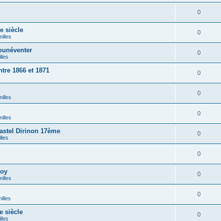
0
 siècle
0
illes
ounéventer
0
lles
tre 1866 et 1871
0
0
illes
0
illes
stel Dirinon 17ème
0
lles
0
loy
0
illes
0
illes
 siècle
0
lles