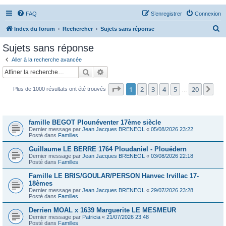
FAQ
S’enregistrer
Connexion
R
Index du forum
Rechercher
Sujets sans réponse
e
Sujets sans réponse
c
Aller à la recherche avancée
h
Rechercher
Recherche avancée
e
Page
1
sur
20
1
2
3
4
5
20
Sui
Plus de 1000 résultats ont été trouvés
r
…
c
Sujets
h
famille BEGOT Plounéventer 17ème siècle
e
Dernier message par
Jean Jacques BRENEOL
«
05/08/2026 23:22
Posté dans
Familles
r
Guillaume LE BERRE 1764 Ploudaniel - Plouédern
Dernier message par
Jean Jacques BRENEOL
«
03/08/2026 22:18
Posté dans
Familles
Famille LE BRIS/GOULAR/PERSON Hanvec Irvillac 17-
18èmes
Dernier message par
Jean Jacques BRENEOL
«
29/07/2026 23:28
Posté dans
Familles
Derrien MOAL x 1639 Marguerite LE MESMEUR
Dernier message par
Patricia
«
21/07/2026 23:48
Posté dans
Familles