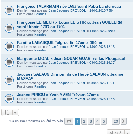
Françoise TALARMAIN née 1693 Saint Pabu Landerneau
Dernier message par
Jean Jacques BRENEOL
«
18/02/2026 7:59
Posté dans
Familles
Françoise LE MEUR x Louis LE STIR xx Jean GUILLERM
saint Urbain 1703 ou 1704
Dernier message par
Jean Jacques BRENEOL
«
14/02/2026 20:00
Posté dans
Familles
Famille LABASQUE Telgruc fin 17ème -18ème
Dernier message par
Jean Jacques BRENEOL
«
13/02/2026 12:13
Posté dans
Familles
Marguerite MOAL x Jean GOUAR GOAR Irvillac Plougastel
Dernier message par
Jean Jacques BRENEOL
«
08/02/2026 16:37
Posté dans
Familles
Jacques SALAUN Dirinon fils de Hervé SALAUN x Jeanne
MAZEAS
Dernier message par
Jean Jacques BRENEOL
«
08/02/2026 11:01
Posté dans
Familles
Jeanne PIRIOU x Yvon YVEN Trévarn 17ème
Dernier message par
Jean Jacques BRENEOL
«
05/02/2026 17:45
Posté dans
Familles
Page
1
sur
20
1
2
3
4
5
20
Sui
Plus de 1000 résultats ont été trouvés
…
Aller à