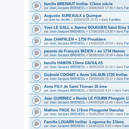
famille BRENAUT Irvillac 17ème siècle
par
Jean Jacques BRENEOL
»
25/06/2026 17:35
» dans
Fam
Augustin AUREAULX à Quimper
par
jean luc deuffic
»
20/06/2026 10:31
» dans
Familles
Yves LE GALL x Jeanne BOUGUEN Saint Eloy 
par
Jean Jacques BRENEOL
»
17/06/2026 13:38
» dans
Fam
Jean CHAPALEN + 1750 Plouédern
par
Jean Jacques BRENEOL
»
14/06/2026 20:04
» dans
Fam
parents de François BIZIEN + en 1734 Hanvec
par
Jean Jacques BRENEOL
»
08/06/2026 14:39
» dans
Fam
famille HAMON 17ème DAOULAS
par
Jean Jacques BRENEOL
»
28/05/2026 11:10
» dans
Fam
Guénolé COCHAT x Anne SALAUN 1720 Irvillac
par
Jean Jacques BRENEOL
»
23/05/2026 13:17
» dans
Fam
Anne FILY de Saint Thonan 18 ème
par
Jean Jacques BRENEOL
»
06/05/2026 8:24
» dans
Fami
Jean GUIRRIEC x Renée LE FOURN Plouguin 1
par
Jean Jacques BRENEOL
»
04/05/2026 11:40
» dans
Fam
Mathieu PAGE fin 17ème Plougastel Daoulas
par
Jean Jacques BRENEOL
»
01/05/2026 15:29
» dans
Fam
Famille LOUARN Irvillac -Logonna fin 17ème
par
Jean Jacques BRENEOL
»
21/04/2026 9:59
» dans
Fami