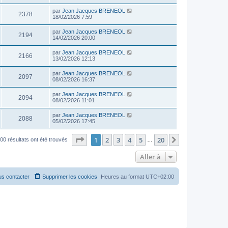
par
Jean Jacques BRENEOL
2378
18/02/2026 7:59
par
Jean Jacques BRENEOL
2194
14/02/2026 20:00
par
Jean Jacques BRENEOL
2166
13/02/2026 12:13
par
Jean Jacques BRENEOL
2097
08/02/2026 16:37
par
Jean Jacques BRENEOL
2094
08/02/2026 11:01
par
Jean Jacques BRENEOL
2088
05/02/2026 17:45
Page
1
sur
20
1
2
3
4
5
20
Suivante
00 résultats ont été trouvés
…
Aller à
s contacter
Supprimer les cookies
Heures au format
UTC+02:00