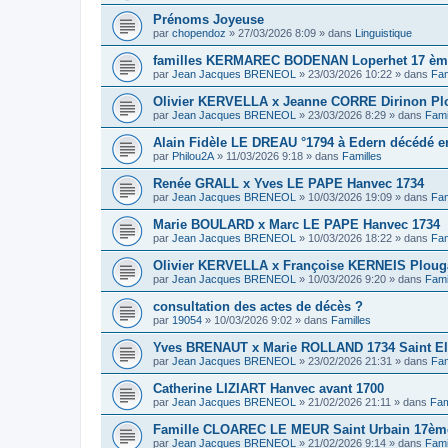
Prénoms Joyeuse
par
chopendoz
»
27/03/2026 8:09
» dans
Linguistique
familles KERMAREC BODENAN Loperhet 17 ème
par
Jean Jacques BRENEOL
»
23/03/2026 10:22
» dans
Fam
Olivier KERVELLA x Jeanne CORRE Dirinon Pl
par
Jean Jacques BRENEOL
»
23/03/2026 8:29
» dans
Fami
Alain Fidèle LE DREAU °1794 à Edern décédé en
par
Philou2A
»
11/03/2026 9:18
» dans
Familles
Renée GRALL x Yves LE PAPE Hanvec 1734
par
Jean Jacques BRENEOL
»
10/03/2026 19:09
» dans
Fam
Marie BOULARD x Marc LE PAPE Hanvec 1734
par
Jean Jacques BRENEOL
»
10/03/2026 18:22
» dans
Fam
Olivier KERVELLA x Françoise KERNEIS Plouga
par
Jean Jacques BRENEOL
»
10/03/2026 9:20
» dans
Fami
consultation des actes de décès ?
par
19054
»
10/03/2026 9:02
» dans
Familles
Yves BRENAUT x Marie ROLLAND 1734 Saint E
par
Jean Jacques BRENEOL
»
23/02/2026 21:31
» dans
Fam
Catherine LIZIART Hanvec avant 1700
par
Jean Jacques BRENEOL
»
21/02/2026 21:11
» dans
Fam
Famille CLOAREC LE MEUR Saint Urbain 17ème
par
Jean Jacques BRENEOL
»
21/02/2026 9:14
» dans
Fami