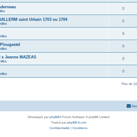
nderneau
0
lles
UILLERM saint Urbain 1703 ou 1704
0
illes
0
illes
Plougastel
0
illes
N x Jeanne MAZEAS
0
illes
0
illes
Plus de 10
Nou
Développé par
phpBB
® Forum Software © phpBB Limited
Traduit par
phpBB-fr.com
Confidentialité
|
Conditions