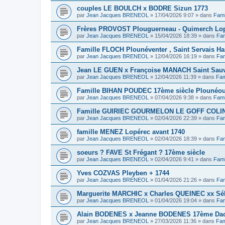
couples LE BOULCH x BODRE Sizun 1773
par
Jean Jacques BRENEOL
»
17/04/2026 9:07
» dans
Fami
Frères PROVOST Plouguerneau - Quimerch Lop
par
Jean Jacques BRENEOL
»
15/04/2026 18:39
» dans
Fam
Famille FLOCH Plounéventer , Saint Servais Ha
par
Jean Jacques BRENEOL
»
12/04/2026 16:19
» dans
Fam
Jean LE GUEN x Françoise MANACH Saint Sauv
par
Jean Jacques BRENEOL
»
12/04/2026 11:39
» dans
Fam
Famille BIHAN POUDEC 17ème siècle Plounéou
par
Jean Jacques BRENEOL
»
07/04/2026 9:38
» dans
Fami
Famille GUIRIEC GOURMELON LE GOFF COLIN 
par
Jean Jacques BRENEOL
»
02/04/2026 22:39
» dans
Fam
famille MENEZ Lopérec avant 1740
par
Jean Jacques BRENEOL
»
02/04/2026 18:39
» dans
Fam
soeurs ? FAVE St Frégant ? 17ème siècle
par
Jean Jacques BRENEOL
»
02/04/2026 9:41
» dans
Fami
Yves COZVAS Pleyben + 1744
par
Jean Jacques BRENEOL
»
01/04/2026 21:26
» dans
Fam
Marguerite MARCHIC x Charles QUEINEC xx Séba
par
Jean Jacques BRENEOL
»
01/04/2026 19:04
» dans
Fam
Alain BODENES x Jeanne BODENES 17ème Dao
par
Jean Jacques BRENEOL
»
27/03/2026 11:36
» dans
Fam