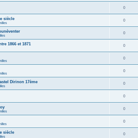
0
 siècle
0
illes
ounéventer
0
lles
tre 1866 et 1871
0
0
illes
0
illes
stel Dirinon 17ème
0
lles
0
loy
0
illes
0
illes
 siècle
0
lles