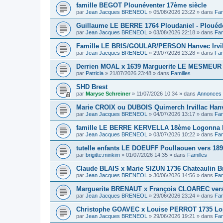
famille BEGOT Plounéventer 17ème siècle
par
Jean Jacques BRENEOL
»
05/08/2026 23:22
» dans
Fam
Guillaume LE BERRE 1764 Ploudaniel - Plouéd
par
Jean Jacques BRENEOL
»
03/08/2026 22:18
» dans
Fam
Famille LE BRIS/GOULAR/PERSON Hanvec Irvil
par
Jean Jacques BRENEOL
»
29/07/2026 23:28
» dans
Fam
Derrien MOAL x 1639 Marguerite LE MESMEUR
par
Patricia
»
21/07/2026 23:48
» dans
Familles
SHD Brest
par
Maryse Schreiner
»
11/07/2026 10:34
» dans
Annonces
Marie CROIX ou DUBOIS Quimerch Irvillac Han
par
Jean Jacques BRENEOL
»
04/07/2026 13:17
» dans
Fam
famille LE BERRE KERVELLA 18ème Logonna 
par
Jean Jacques BRENEOL
»
03/07/2026 10:22
» dans
Fam
tutelle enfants LE DOEUFF Poullaouen vers 18
par
brigitte.minkim
»
01/07/2026 14:35
» dans
Familles
Claude BLAIS x Marie SIZUN 1736 Chateaulin B
par
Jean Jacques BRENEOL
»
30/06/2026 14:56
» dans
Fam
Marguerite BRENAUT x François CLOAREC vers
par
Jean Jacques BRENEOL
»
29/06/2026 23:24
» dans
Fam
Christophe GOAVEC x Louise PERROT 1735 Lo
par
Jean Jacques BRENEOL
»
29/06/2026 19:21
» dans
Fam