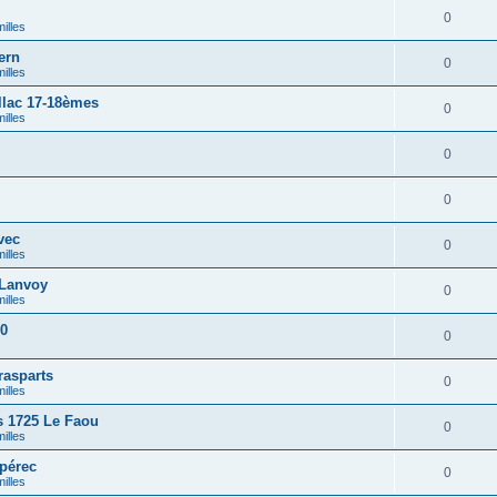
0
illes
ern
0
illes
lac 17-18èmes
0
illes
0
0
vec
0
illes
Lanvoy
0
illes
90
0
rasparts
0
illes
 1725 Le Faou
0
illes
pérec
0
illes