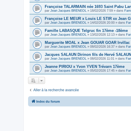
Françoise TALARMAIN née 1693 Saint Pabu La
par
Jean Jacques BRENEOL
»
18/02/2026 7:59
» dans
Fami
Françoise LE MEUR x Louis LE STIR xx Jean G
par
Jean Jacques BRENEOL
»
14/02/2026 20:00
» dans
Fam
Famille LABASQUE Telgruc fin 17ème -18ème
par
Jean Jacques BRENEOL
»
13/02/2026 12:13
» dans
Fam
Marguerite MOAL x Jean GOUAR GOAR Irvillac 
par
Jean Jacques BRENEOL
»
08/02/2026 16:37
» dans
Fam
Jacques SALAUN Dirinon fils de Hervé SALAU
par
Jean Jacques BRENEOL
»
08/02/2026 11:01
» dans
Fam
Jeanne PIRIOU x Yvon YVEN Trévarn 17ème
par
Jean Jacques BRENEOL
»
05/02/2026 17:45
» dans
Fam
Aller à la recherche avancée
Index du forum