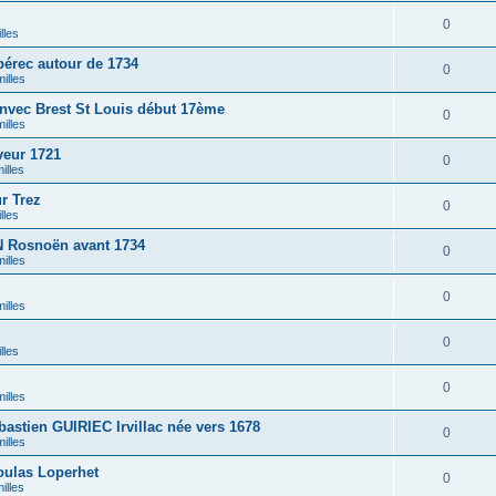
0
lles
érec autour de 1734
0
illes
nvec Brest St Louis début 17ème
0
illes
eur 1721
0
illes
r Trez
0
lles
Rosnoën avant 1734
0
illes
0
illes
0
lles
0
illes
stien GUIRIEC Irvillac née vers 1678
0
illes
ulas Loperhet
0
illes