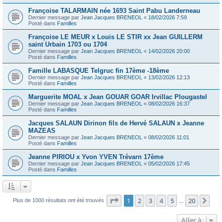
Françoise TALARMAIN née 1693 Saint Pabu Landerneau
Dernier message par
Jean Jacques BRENEOL
«
18/02/2026 7:59
Posté dans
Familles
Françoise LE MEUR x Louis LE STIR xx Jean GUILLERM
saint Urbain 1703 ou 1704
Dernier message par
Jean Jacques BRENEOL
«
14/02/2026 20:00
Posté dans
Familles
Famille LABASQUE Telgruc fin 17ème -18ème
Dernier message par
Jean Jacques BRENEOL
«
13/02/2026 12:13
Posté dans
Familles
Marguerite MOAL x Jean GOUAR GOAR Irvillac Plougastel
Dernier message par
Jean Jacques BRENEOL
«
08/02/2026 16:37
Posté dans
Familles
Jacques SALAUN Dirinon fils de Hervé SALAUN x Jeanne
MAZEAS
Dernier message par
Jean Jacques BRENEOL
«
08/02/2026 11:01
Posté dans
Familles
Jeanne PIRIOU x Yvon YVEN Trévarn 17ème
Dernier message par
Jean Jacques BRENEOL
«
05/02/2026 17:45
Posté dans
Familles
Page
1
sur
20
1
2
3
4
5
20
Sui
Plus de 1000 résultats ont été trouvés
…
Aller à