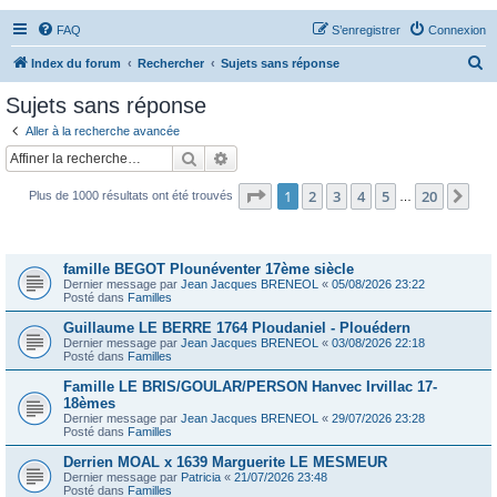
FAQ
S’enregistrer
Connexion
R
Index du forum
Rechercher
Sujets sans réponse
e
Sujets sans réponse
c
Aller à la recherche avancée
h
Rechercher
Recherche avancée
e
Page
1
sur
20
1
2
3
4
5
20
Sui
Plus de 1000 résultats ont été trouvés
r
…
c
Sujets
h
famille BEGOT Plounéventer 17ème siècle
e
Dernier message par
Jean Jacques BRENEOL
«
05/08/2026 23:22
Posté dans
Familles
r
Guillaume LE BERRE 1764 Ploudaniel - Plouédern
Dernier message par
Jean Jacques BRENEOL
«
03/08/2026 22:18
Posté dans
Familles
Famille LE BRIS/GOULAR/PERSON Hanvec Irvillac 17-
18èmes
Dernier message par
Jean Jacques BRENEOL
«
29/07/2026 23:28
Posté dans
Familles
Derrien MOAL x 1639 Marguerite LE MESMEUR
Dernier message par
Patricia
«
21/07/2026 23:48
Posté dans
Familles