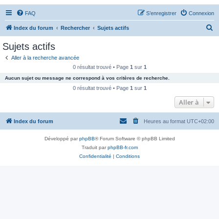
FAQ
S’enregistrer
Connexion
R
Index du forum
Rechercher
Sujets actifs
e
Sujets actifs
c
Aller à la recherche avancée
h
0 résultat trouvé • Page
1
sur
1
e
Aucun sujet ou message ne correspond à vos critères de recherche.
r
0 résultat trouvé • Page
1
sur
1
c
Aller à
h
Index du forum
Heures au format
UTC+02:00
e
r
Développé par
phpBB
® Forum Software © phpBB Limited
Traduit par
phpBB-fr.com
Confidentialité
|
Conditions