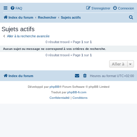
FAQ
S’enregistrer
Connexion
R
Index du forum
Rechercher
Sujets actifs
e
Sujets actifs
c
Aller à la recherche avancée
h
0 résultat trouvé • Page
1
sur
1
e
Aucun sujet ou message ne correspond à vos critères de recherche.
r
0 résultat trouvé • Page
1
sur
1
c
Aller à
h
Index du forum
Heures au format
UTC+02:00
e
r
Développé par
phpBB
® Forum Software © phpBB Limited
Traduit par
phpBB-fr.com
Confidentialité
|
Conditions