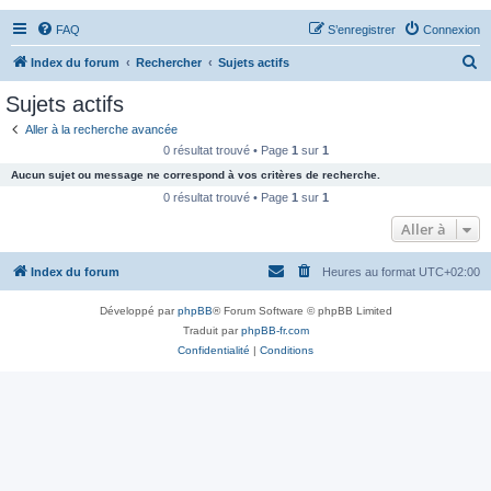
FAQ
S’enregistrer
Connexion
R
Index du forum
Rechercher
Sujets actifs
e
Sujets actifs
c
Aller à la recherche avancée
h
0 résultat trouvé • Page
1
sur
1
e
Aucun sujet ou message ne correspond à vos critères de recherche.
r
0 résultat trouvé • Page
1
sur
1
c
Aller à
h
Index du forum
Heures au format
UTC+02:00
e
r
Développé par
phpBB
® Forum Software © phpBB Limited
Traduit par
phpBB-fr.com
Confidentialité
|
Conditions