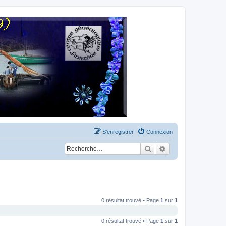
S’enregistrer
Connexion
Rechercher
Recherche avancée
0 résultat trouvé • Page
1
sur
1
0 résultat trouvé • Page
1
sur
1