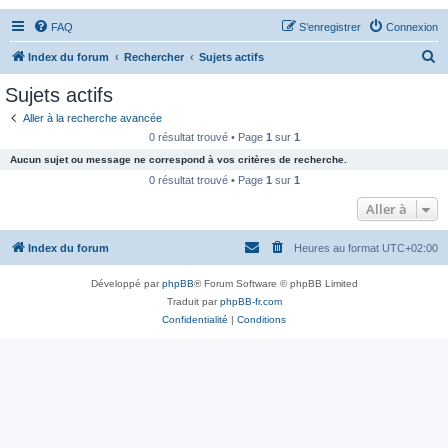
FAQ
S’enregistrer
Connexion
R
Index du forum
Rechercher
Sujets actifs
e
Sujets actifs
c
Aller à la recherche avancée
h
0 résultat trouvé • Page
1
sur
1
e
Aucun sujet ou message ne correspond à vos critères de recherche.
r
0 résultat trouvé • Page
1
sur
1
c
Aller à
h
Index du forum
Heures au format
UTC+02:00
e
r
Développé par
phpBB
® Forum Software © phpBB Limited
Traduit par
phpBB-fr.com
Confidentialité
|
Conditions