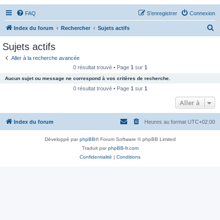
FAQ
S’enregistrer
Connexion
R
Index du forum
Rechercher
Sujets actifs
e
Sujets actifs
c
Aller à la recherche avancée
h
0 résultat trouvé • Page
1
sur
1
e
Aucun sujet ou message ne correspond à vos critères de recherche.
r
0 résultat trouvé • Page
1
sur
1
c
Aller à
h
Index du forum
Heures au format
UTC+02:00
e
r
Développé par
phpBB
® Forum Software © phpBB Limited
Traduit par
phpBB-fr.com
Confidentialité
|
Conditions