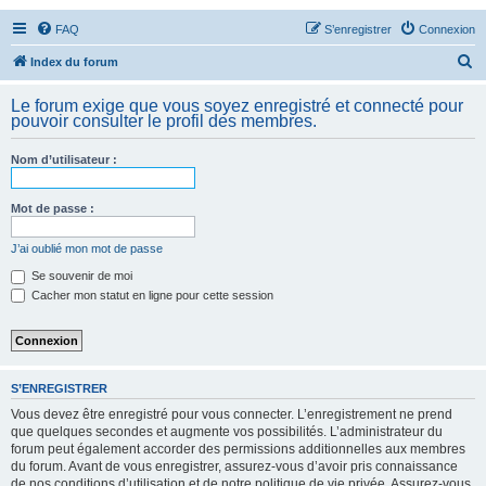
FAQ
S’enregistrer
Connexion
R
Index du forum
e
Le forum exige que vous soyez enregistré et connecté pour
c
pouvoir consulter le profil des membres.
h
Nom d’utilisateur :
e
r
Mot de passe :
c
h
J’ai oublié mon mot de passe
e
Se souvenir de moi
Cacher mon statut en ligne pour cette session
r
S’ENREGISTRER
Vous devez être enregistré pour vous connecter. L’enregistrement ne prend
que quelques secondes et augmente vos possibilités. L’administrateur du
forum peut également accorder des permissions additionnelles aux membres
du forum. Avant de vous enregistrer, assurez-vous d’avoir pris connaissance
de nos conditions d’utilisation et de notre politique de vie privée. Assurez-vous