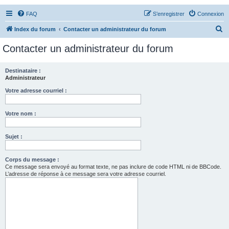
FAQ
S’enregistrer
Connexion
R
Index du forum
Contacter un administrateur du forum
e
Contacter un administrateur du forum
c
h
Destinataire :
Administrateur
e
r
Votre adresse courriel :
c
Votre nom :
h
e
Sujet :
r
Corps du message :
Ce message sera envoyé au format texte, ne pas inclure de code HTML ni de BBCode.
L’adresse de réponse à ce message sera votre adresse courriel.