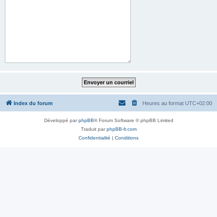
Index du forum
Heures au format
UTC+02:00
Développé par
phpBB
® Forum Software © phpBB Limited
Traduit par
phpBB-fr.com
Confidentialité
|
Conditions