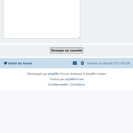
Index du forum
Heures au format
UTC+02:00
Développé par
phpBB
® Forum Software © phpBB Limited
Traduit par
phpBB-fr.com
Confidentialité
|
Conditions