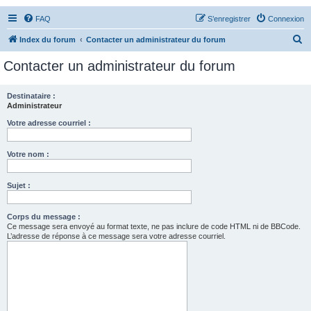
FAQ
S’enregistrer
Connexion
R
Index du forum
Contacter un administrateur du forum
e
Contacter un administrateur du forum
c
h
Destinataire :
Administrateur
e
r
Votre adresse courriel :
c
Votre nom :
h
e
Sujet :
r
Corps du message :
Ce message sera envoyé au format texte, ne pas inclure de code HTML ni de BBCode.
L’adresse de réponse à ce message sera votre adresse courriel.