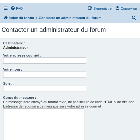
FAQ
S’enregistrer
Connexion
R
Index du forum
Contacter un administrateur du forum
e
Contacter un administrateur du forum
c
h
Destinataire :
Administrateur
e
r
Votre adresse courriel :
c
Votre nom :
h
e
Sujet :
r
Corps du message :
Ce message sera envoyé au format texte, ne pas inclure de code HTML ni de BBCode.
L’adresse de réponse à ce message sera votre adresse courriel.