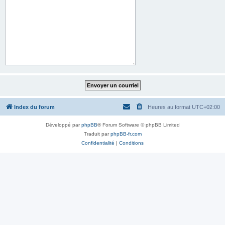
Index du forum
Heures au format
UTC+02:00
Développé par
phpBB
® Forum Software © phpBB Limited
Traduit par
phpBB-fr.com
Confidentialité
|
Conditions