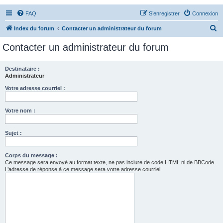
FAQ
S’enregistrer
Connexion
R
Index du forum
Contacter un administrateur du forum
e
Contacter un administrateur du forum
c
h
Destinataire :
Administrateur
e
r
Votre adresse courriel :
c
Votre nom :
h
e
Sujet :
r
Corps du message :
Ce message sera envoyé au format texte, ne pas inclure de code HTML ni de BBCode.
L’adresse de réponse à ce message sera votre adresse courriel.