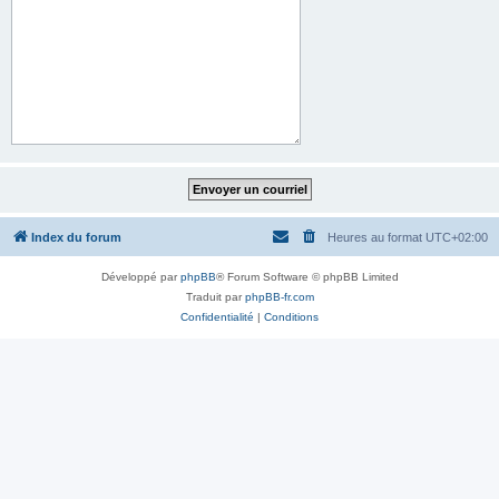
Index du forum
Heures au format
UTC+02:00
Développé par
phpBB
® Forum Software © phpBB Limited
Traduit par
phpBB-fr.com
Confidentialité
|
Conditions