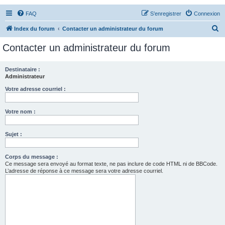
FAQ
S’enregistrer
Connexion
R
Index du forum
Contacter un administrateur du forum
e
Contacter un administrateur du forum
c
h
Destinataire :
Administrateur
e
r
Votre adresse courriel :
c
Votre nom :
h
e
Sujet :
r
Corps du message :
Ce message sera envoyé au format texte, ne pas inclure de code HTML ni de BBCode.
L’adresse de réponse à ce message sera votre adresse courriel.