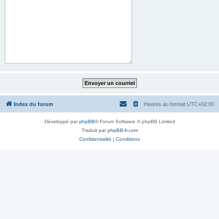
Index du forum
Heures au format
UTC+02:00
Développé par
phpBB
® Forum Software © phpBB Limited
Traduit par
phpBB-fr.com
Confidentialité
|
Conditions