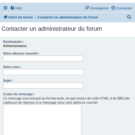
FAQ
S’enregistrer
Connexion
R
Index du forum
Contacter un administrateur du forum
e
Contacter un administrateur du forum
c
h
Destinataire :
Administrateur
e
r
Votre adresse courriel :
c
Votre nom :
h
e
Sujet :
r
Corps du message :
Ce message sera envoyé au format texte, ne pas inclure de code HTML ni de BBCode.
L’adresse de réponse à ce message sera votre adresse courriel.