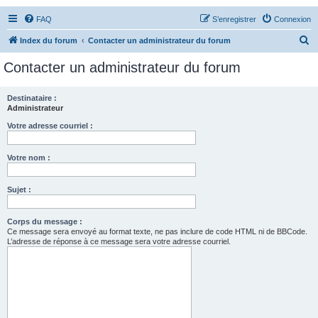
FAQ
S’enregistrer
Connexion
R
Index du forum
Contacter un administrateur du forum
e
Contacter un administrateur du forum
c
h
Destinataire :
Administrateur
e
r
Votre adresse courriel :
c
Votre nom :
h
e
Sujet :
r
Corps du message :
Ce message sera envoyé au format texte, ne pas inclure de code HTML ni de BBCode.
L’adresse de réponse à ce message sera votre adresse courriel.