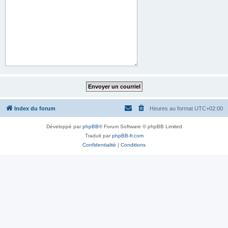
Index du forum
Heures au format
UTC+02:00
Développé par
phpBB
® Forum Software © phpBB Limited
Traduit par
phpBB-fr.com
Confidentialité
|
Conditions