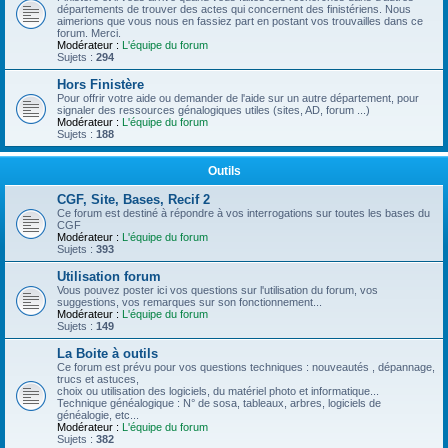
départements de trouver des actes qui concernent des finistériens. Nous
aimerions que vous nous en fassiez part en postant vos trouvailles dans ce
forum. Merci.
Modérateur :
L'équipe du forum
Sujets :
294
Hors Finistère
Pour offrir votre aide ou demander de l'aide sur un autre département, pour
signaler des ressources génalogiques utiles (sites, AD, forum ...)
Modérateur :
L'équipe du forum
Sujets :
188
Outils
CGF, Site, Bases, Recif 2
Ce forum est destiné à répondre à vos interrogations sur toutes les bases du
CGF
Modérateur :
L'équipe du forum
Sujets :
393
Utilisation forum
Vous pouvez poster ici vos questions sur l'utilisation du forum, vos
suggestions, vos remarques sur son fonctionnement...
Modérateur :
L'équipe du forum
Sujets :
149
La Boite à outils
Ce forum est prévu pour vos questions techniques : nouveautés , dépannage,
trucs et astuces,
choix ou utilisation des logiciels, du matériel photo et informatique...
Technique généalogique : N° de sosa, tableaux, arbres, logiciels de
généalogie, etc...
Modérateur :
L'équipe du forum
Sujets :
382