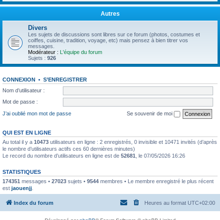
Autres
Divers
Les sujets de discussions sont libres sur ce forum (photos, costumes et
coiffes, cuisine, tradition, voyage, etc) mais pensez à bien titrer vos
messages.
Modérateur :
L'équipe du forum
Sujets :
926
CONNEXION
•
S’ENREGISTRER
Nom d’utilisateur :
Mot de passe :
J’ai oublié mon mot de passe
Se souvenir de moi
QUI EST EN LIGNE
Au total il y a
10473
utilisateurs en ligne : 2 enregistrés, 0 invisible et 10471 invités (d’après
le nombre d’utilisateurs actifs ces 60 dernières minutes)
Le record du nombre d’utilisateurs en ligne est de
52681
, le 07/05/2026 16:26
STATISTIQUES
174351
messages •
27023
sujets •
9544
membres • Le membre enregistré le plus récent
est
jaouenjj
.
Index du forum
Heures au format
UTC+02:00