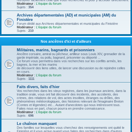
retrouver facilement celle que vous recherchez et pour y accéder directement.
Modérateur :
L'équipe du forum
Sujets :
354
Archives départementales (AD) et municipales (AM) du
Finistère
Forum dédié aux Archives départementales et municipales du Finistère
Modérateur :
L'équipe du forum
Sujets :
210
Nos ancêtres d'ici et d'ailleurs
Militaires, marins, bagnards et prisonniers
Ancêtre corsaire, amiral ou pêcheur, artilleur sous Louis XIV, grenadier de la
garde impériale, ou poilu, bagnard, prisonnier ou déporté ...
Ce forum vous permettra dans vos recherches sur les conflits armés, les
bagnes, la mer et les marins
de découvrir des liens utiles, de lancer une discussion ou de rejoindre celles
en cours.
Modérateur :
L'équipe du forum
Sujets :
1111
Faits divers, faits d'hier
Vos recherches dans les vieux registres, dans les journaux anciens, dans la
tradition orale, vous ont fait découvrir des incidents, des accidents, des
crimes, des relations de vol, des actes insolites, étranges ou drôles, des
phénomènes météorologiques, des histoires relevant de l'imaginaire Breton
(Contes et légendes) etc... Autant d'anecdotes qui nous intéressent tous.
Faites nous en part, chacun pourra en prendre connaissance.
Modérateur :
L'équipe du forum
Sujets :
696
Le chaînon manquant
Des familles sur lesquelles vous cherchez des renseignements ont quitté le
Finistère et il vous arrive quand vous faites des recherches dans d'autres