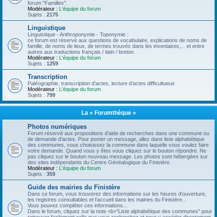
forum "Familles".
Modérateur :
L'équipe du forum
Sujets :
2175
Linguistique
Linguistique - Anthroponymie - Toponymie :
ce forum est réservé aux questions de vocabulaire, explications de noms de
famille, de noms de lieux, de termes trouvés dans les inventaires,... et entre
autres aux traductions français / latin / breton.
Modérateur :
L'équipe du forum
Sujets :
1259
Transcription
Paléographie, transcription d'actes, lecture d'actes difficultueux
Modérateur :
L'équipe du forum
Sujets :
799
La « Forumthèque »
Photos numériques
Forum réservé aux propositions d'aide de recherches dans une commune ou
de demande d'actes. Pour poster un message, allez dans liste alphabétique
des communes, vous choisissez la commune dans laquelle vous voulez faire
votre demande. Quand vous y êtes vous cliquez sur le bouton répondre. Ne
pas cliquez sur le bouton nouveau message. Les photos sont hébergées sur
des sites indépendants du Centre Généalogique du Finistère.
Modérateur :
L'équipe du forum
Sujets :
359
Guide des mairies du Finistère
Dans ce forum, vous trouverez des informations sur les heures d'ouverture,
les registres consultables et l'accueil dans les mairies du Finistère...
Vous pouvez compléter ces informations...
Dans le forum, cliquez sur la note <b>"Liste alphabétique des communes" pour