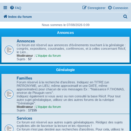
FAQ
S’enregistrer
Connexion
R
Index du forum
e
Nous sommes le 07/08/2026 0:09
c
Annonces
h
Annonces
e
Ce forum est réservé aux annonces d'évènements touchant à la généalogie :
congrès, expositions, cousinades, conférences, et à celles concernant Récif,
r
le Lien...
Modérateur :
L'équipe du forum
c
Sujets :
57
h
Généalogie
e
Familles
r
Forum réservé à la recherche d'ancêtres. Indiquez en TITRE (un
PATRONYME, un LIEU, même approximatif et une DATE, même
approximative) pour chacun de vos messages Ex : "Naissance F.THOMAS,
environ de Plouguin vers".
Indiquez également si vous avez ou non consulté la base Récif. Pour tout
autre sujet généalogique, utilisez un des autres forums de la rubrique
"Généalogie".
Modérateur :
L'équipe du forum
Sujets :
17155
Services
Ce forum est réservé aux autres sujets généalogiques. Rédigez des sujets
explicites afin de favoriser la lecture et les réponses !
Ce forum n'est pas destiné aux recherches d'ancêtres. Pour cela, utilisez le