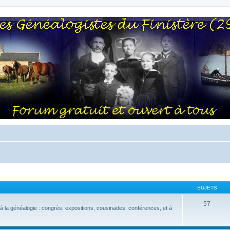
SUJETS
57
la généalogie : congrès, expositions, cousinades, conférences, et à