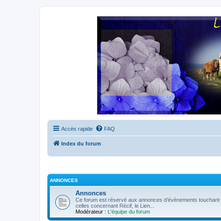
Accès rapide
FAQ
Index du forum
ANNONCES
Annonces
Ce forum est réservé aux annonces d'évènements touchant à 
celles concernant Récif, le Lien...
Modérateur :
L'équipe du forum