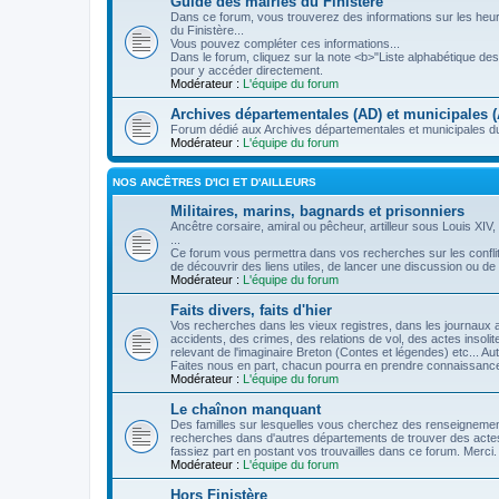
Guide des mairies du Finistère
Dans ce forum, vous trouverez des informations sur les heures
du Finistère...
Vous pouvez compléter ces informations...
Dans le forum, cliquez sur la note <b>"Liste alphabétique d
pour y accéder directement.
Modérateur :
L'équipe du forum
Archives départementales (AD) et municipales (
Forum dédié aux Archives départementales et municipales du
Modérateur :
L'équipe du forum
NOS ANCÊTRES D'ICI ET D'AILLEURS
Militaires, marins, bagnards et prisonniers
Ancêtre corsaire, amiral ou pêcheur, artilleur sous Louis XIV,
...
Ce forum vous permettra dans vos recherches sur les conflit
de découvrir des liens utiles, de lancer une discussion ou de 
Modérateur :
L'équipe du forum
Faits divers, faits d'hier
Vos recherches dans les vieux registres, dans les journaux an
accidents, des crimes, des relations de vol, des actes insol
relevant de l'imaginaire Breton (Contes et légendes) etc... A
Faites nous en part, chacun pourra en prendre connaissanc
Modérateur :
L'équipe du forum
Le chaînon manquant
Des familles sur lesquelles vous cherchez des renseignements 
recherches dans d'autres départements de trouver des actes
fassiez part en postant vos trouvailles dans ce forum. Merci.
Modérateur :
L'équipe du forum
Hors Finistère