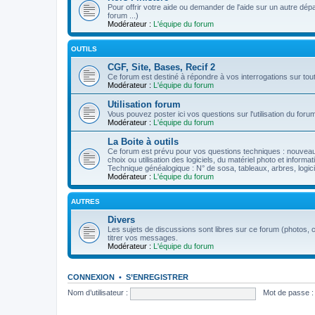
Pour offrir votre aide ou demander de l'aide sur un autre dép
forum ...)
Modérateur :
L'équipe du forum
OUTILS
CGF, Site, Bases, Recif 2
Ce forum est destiné à répondre à vos interrogations sur to
Modérateur :
L'équipe du forum
Utilisation forum
Vous pouvez poster ici vos questions sur l'utilisation du fo
Modérateur :
L'équipe du forum
La Boite à outils
Ce forum est prévu pour vos questions techniques : nouveau
choix ou utilisation des logiciels, du matériel photo et informat
Technique généalogique : N° de sosa, tableaux, arbres, logicie
Modérateur :
L'équipe du forum
AUTRES
Divers
Les sujets de discussions sont libres sur ce forum (photos, c
titrer vos messages.
Modérateur :
L'équipe du forum
CONNEXION
•
S’ENREGISTRER
Nom d’utilisateur :
Mot de passe :