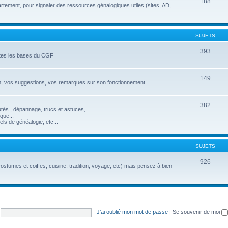
188
artement, pour signaler des ressources génalogiques utiles (sites, AD,
SUJETS
393
utes les bases du CGF
149
rum, vos suggestions, vos remarques sur son fonctionnement...
382
tés , dépannage, trucs et astuces,
ique...
ls de généalogie, etc...
SUJETS
926
ostumes et coiffes, cuisine, tradition, voyage, etc) mais pensez à bien
J’ai oublié mon mot de passe
|
Se souvenir de moi