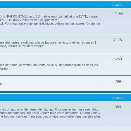
SUJETS
17155
TRE (un PATRONYME, un LIEU, même approximatif et une DATE, même
ce F.THOMAS, environ de Plouguin vers".
f. Pour tout autre sujet généalogique, utilisez un des autres forums de
2175
 des sujets explicites afin de favoriser la lecture et les réponses !
la, utilisez le forum "Familles".
1259
ions de noms de famille, de noms de lieux, de termes trouvés dans les
 breton.
799
ux
SUJETS
359
 une commune ou de demande d'actes. Pour poster un message, allez
commune dans laquelle vous voulez faire votre demande. Quand vous y
ur le bouton nouveau message. Les photos sont hébergées sur des sites