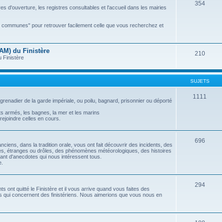
354
 d'ouverture, les registres consultables et l'accueil dans les mairies
es communes" pour retrouver facilement celle que vous recherchez et
AM) du Finistère
210
 Finistère
SUJETS
1111
 grenadier de la garde impériale, ou poilu, bagnard, prisonnier ou déporté
s armés, les bagnes, la mer et les marins
rejoindre celles en cours.
696
ciens, dans la tradition orale, vous ont fait découvrir des incidents, des
ites, étranges ou drôles, des phénomènes météorologiques, des histoires
utant d'anecdotes qui nous intéressent tous.
e.
294
ont quitté le Finistère et il vous arrive quand vous faites des
 qui concernent des finistériens. Nous aimerions que vous nous en