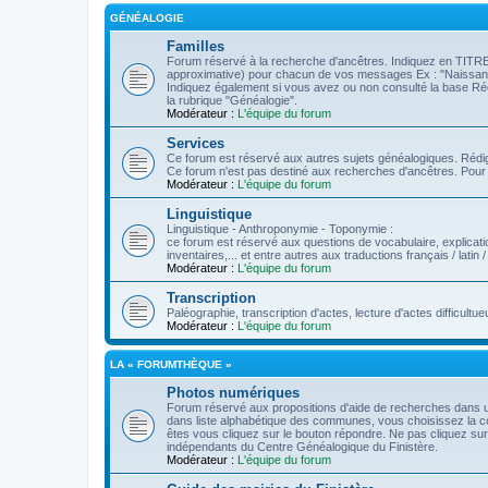
GÉNÉALOGIE
Familles
Forum réservé à la recherche d'ancêtres. Indiquez en TI
approximative) pour chacun de vos messages Ex : "Naissan
Indiquez également si vous avez ou non consulté la base Réci
la rubrique "Généalogie".
Modérateur :
L'équipe du forum
Services
Ce forum est réservé aux autres sujets généalogiques. Rédigez
Ce forum n'est pas destiné aux recherches d'ancêtres. Pour ce
Modérateur :
L'équipe du forum
Linguistique
Linguistique - Anthroponymie - Toponymie :
ce forum est réservé aux questions de vocabulaire, explicat
inventaires,... et entre autres aux traductions français / latin /
Modérateur :
L'équipe du forum
Transcription
Paléographie, transcription d'actes, lecture d'actes difficultue
Modérateur :
L'équipe du forum
LA « FORUMTHÈQUE »
Photos numériques
Forum réservé aux propositions d'aide de recherches dans
dans liste alphabétique des communes, vous choisissez la 
êtes vous cliquez sur le bouton répondre. Ne pas cliquez s
indépendants du Centre Généalogique du Finistère.
Modérateur :
L'équipe du forum