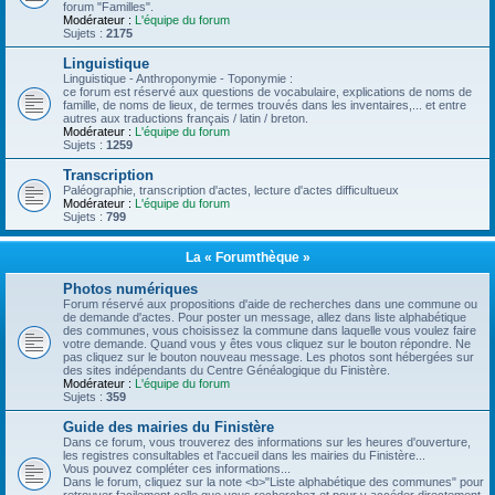
forum "Familles".
Modérateur :
L'équipe du forum
Sujets :
2175
Linguistique
Linguistique - Anthroponymie - Toponymie :
ce forum est réservé aux questions de vocabulaire, explications de noms de
famille, de noms de lieux, de termes trouvés dans les inventaires,... et entre
autres aux traductions français / latin / breton.
Modérateur :
L'équipe du forum
Sujets :
1259
Transcription
Paléographie, transcription d'actes, lecture d'actes difficultueux
Modérateur :
L'équipe du forum
Sujets :
799
La « Forumthèque »
Photos numériques
Forum réservé aux propositions d'aide de recherches dans une commune ou
de demande d'actes. Pour poster un message, allez dans liste alphabétique
des communes, vous choisissez la commune dans laquelle vous voulez faire
votre demande. Quand vous y êtes vous cliquez sur le bouton répondre. Ne
pas cliquez sur le bouton nouveau message. Les photos sont hébergées sur
des sites indépendants du Centre Généalogique du Finistère.
Modérateur :
L'équipe du forum
Sujets :
359
Guide des mairies du Finistère
Dans ce forum, vous trouverez des informations sur les heures d'ouverture,
les registres consultables et l'accueil dans les mairies du Finistère...
Vous pouvez compléter ces informations...
Dans le forum, cliquez sur la note <b>"Liste alphabétique des communes" pour