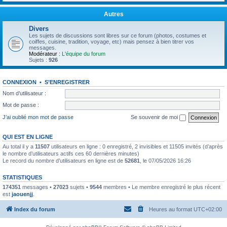
Autres
Divers
Les sujets de discussions sont libres sur ce forum (photos, costumes et
coiffes, cuisine, tradition, voyage, etc) mais pensez à bien titrer vos
messages.
Modérateur :
L'équipe du forum
Sujets :
926
CONNEXION
•
S’ENREGISTRER
Nom d’utilisateur :
Mot de passe :
J’ai oublié mon mot de passe
Se souvenir de moi
QUI EST EN LIGNE
Au total il y a
11507
utilisateurs en ligne : 0 enregistré, 2 invisibles et 11505 invités (d’après
le nombre d’utilisateurs actifs ces 60 dernières minutes)
Le record du nombre d’utilisateurs en ligne est de
52681
, le 07/05/2026 16:26
STATISTIQUES
174351
messages •
27023
sujets •
9544
membres • Le membre enregistré le plus récent
est
jaouenjj
.
Index du forum
Heures au format
UTC+02:00