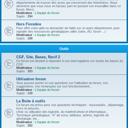
départements de trouver des actes qui concernent des finistériens. Nous
aimerions que vous nous en fassiez part en postant vos trouvailles dans ce
forum. Merci.
Modérateur :
L'équipe du forum
Sujets :
294
Hors Finistère
Pour offrir votre aide ou demander de l'aide sur un autre département, pour
signaler des ressources génalogiques utiles (sites, AD, forum ...)
Modérateur :
L'équipe du forum
Sujets :
188
Outils
CGF, Site, Bases, Recif 2
Ce forum est destiné à répondre à vos interrogations sur toutes les bases du
CGF
Modérateur :
L'équipe du forum
Sujets :
393
Utilisation forum
Vous pouvez poster ici vos questions sur l'utilisation du forum, vos
suggestions, vos remarques sur son fonctionnement...
Modérateur :
L'équipe du forum
Sujets :
149
La Boite à outils
Ce forum est prévu pour vos questions techniques : nouveautés , dépannage,
trucs et astuces,
choix ou utilisation des logiciels, du matériel photo et informatique...
Technique généalogique : N° de sosa, tableaux, arbres, logiciels de
généalogie, etc...
Modérateur :
L'équipe du forum
Sujets :
382