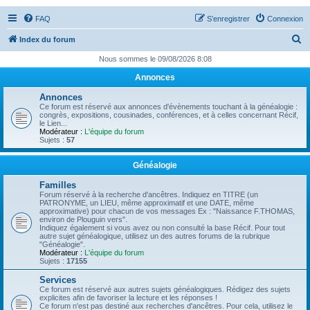
FAQ
S’enregistrer
Connexion
R
Index du forum
e
Nous sommes le 09/08/2026 8:08
c
Annonces
h
Annonces
e
Ce forum est réservé aux annonces d'évènements touchant à la généalogie :
congrès, expositions, cousinades, conférences, et à celles concernant Récif,
r
le Lien...
Modérateur :
L'équipe du forum
c
Sujets :
57
h
Généalogie
e
Familles
r
Forum réservé à la recherche d'ancêtres. Indiquez en TITRE (un
PATRONYME, un LIEU, même approximatif et une DATE, même
approximative) pour chacun de vos messages Ex : "Naissance F.THOMAS,
environ de Plouguin vers".
Indiquez également si vous avez ou non consulté la base Récif. Pour tout
autre sujet généalogique, utilisez un des autres forums de la rubrique
"Généalogie".
Modérateur :
L'équipe du forum
Sujets :
17155
Services
Ce forum est réservé aux autres sujets généalogiques. Rédigez des sujets
explicites afin de favoriser la lecture et les réponses !
Ce forum n'est pas destiné aux recherches d'ancêtres. Pour cela, utilisez le