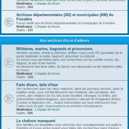
retrouver facilement celle que vous recherchez et pour y accéder directement.
Modérateur :
L'équipe du forum
Sujets :
354
Archives départementales (AD) et municipales (AM) du
Finistère
Forum dédié aux Archives départementales et municipales du Finistère
Modérateur :
L'équipe du forum
Sujets :
210
Nos ancêtres d'ici et d'ailleurs
Militaires, marins, bagnards et prisonniers
Ancêtre corsaire, amiral ou pêcheur, artilleur sous Louis XIV, grenadier de la
garde impériale, ou poilu, bagnard, prisonnier ou déporté ...
Ce forum vous permettra dans vos recherches sur les conflits armés, les
bagnes, la mer et les marins
de découvrir des liens utiles, de lancer une discussion ou de rejoindre celles
en cours.
Modérateur :
L'équipe du forum
Sujets :
1111
Faits divers, faits d'hier
Vos recherches dans les vieux registres, dans les journaux anciens, dans la
tradition orale, vous ont fait découvrir des incidents, des accidents, des
crimes, des relations de vol, des actes insolites, étranges ou drôles, des
phénomènes météorologiques, des histoires relevant de l'imaginaire Breton
(Contes et légendes) etc... Autant d'anecdotes qui nous intéressent tous.
Faites nous en part, chacun pourra en prendre connaissance.
Modérateur :
L'équipe du forum
Sujets :
696
Le chaînon manquant
Des familles sur lesquelles vous cherchez des renseignements ont quitté le
Finistère et il vous arrive quand vous faites des recherches dans d'autres