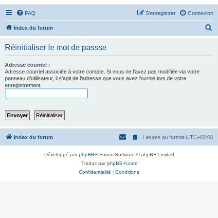
FAQ
S’enregistrer
Connexion
R
Index du forum
e
Réinitialiser le mot de passse
c
h
Adresse courriel :
Adresse courriel associée à votre compte. Si vous ne l’avez pas modifiée via votre
e
panneau d’utilisateur, il s’agit de l’adresse que vous avez fournie lors de votre
enregistrement.
r
c
h
e
r
Index du forum
Heures au format
UTC+02:00
Développé par
phpBB
® Forum Software © phpBB Limited
Traduit par
phpBB-fr.com
Confidentialité
|
Conditions