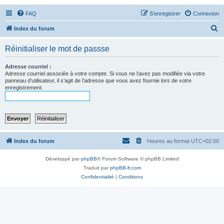
FAQ
S’enregistrer
Connexion
R
Index du forum
e
Réinitialiser le mot de passse
c
h
Adresse courriel :
Adresse courriel associée à votre compte. Si vous ne l’avez pas modifiée via votre
e
panneau d’utilisateur, il s’agit de l’adresse que vous avez fournie lors de votre
enregistrement.
r
c
h
e
r
Index du forum
Heures au format
UTC+02:00
Développé par
phpBB
® Forum Software © phpBB Limited
Traduit par
phpBB-fr.com
Confidentialité
|
Conditions