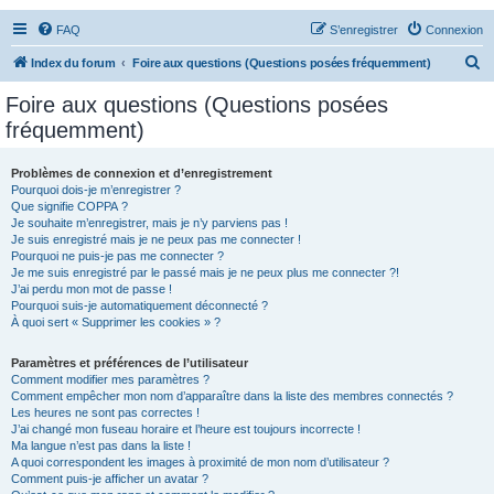
FAQ
S’enregistrer
Connexion
R
Index du forum
Foire aux questions (Questions posées fréquemment)
e
Foire aux questions (Questions posées
c
fréquemment)
h
e
Problèmes de connexion et d’enregistrement
Pourquoi dois-je m’enregistrer ?
r
Que signifie COPPA ?
c
Je souhaite m’enregistrer, mais je n’y parviens pas !
Je suis enregistré mais je ne peux pas me connecter !
h
Pourquoi ne puis-je pas me connecter ?
Je me suis enregistré par le passé mais je ne peux plus me connecter ?!
e
J’ai perdu mon mot de passe !
r
Pourquoi suis-je automatiquement déconnecté ?
À quoi sert « Supprimer les cookies » ?
Paramètres et préférences de l’utilisateur
Comment modifier mes paramètres ?
Comment empêcher mon nom d’apparaître dans la liste des membres connectés ?
Les heures ne sont pas correctes !
J’ai changé mon fuseau horaire et l’heure est toujours incorrecte !
Ma langue n’est pas dans la liste !
A quoi correspondent les images à proximité de mon nom d’utilisateur ?
Comment puis-je afficher un avatar ?