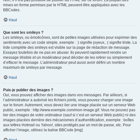
Non, il n’est pas possible de publier du HTML sur ce forum. La plupart des
mises en forme permises par le HTML peuvent être appliquées avec les
BBCodes.
Haut
Que sont les smileys ?
Les smileys, ou émoticônes, sont de petites images utilisées pour exprimer des
sentiments avec un code simple, exemple : :) signifie joyeux, :( signifie triste. La
liste complète des smileys est visible sur la page de rédaction de message.
Essayez toutefois de ne pas en abuser. Ils peuvent rapidement rendre un
message illisible et un modérateur peut décider de les retirer ou simplement
d’effacer le message. L’administrateur peut aussi avoir défini un nombre
maximum de smileys par message.
Haut
Puis-je publier des images ?
Oui, vous pouvez afficher des images dans vos messages. Par ailleurs, si
l’administrateur a autorisé les fichiers joints, vous pouvez charger une image
sur le forum. Autrement, vous devez lier une image placée sur un serveur Web
public, exemple : http://www.exemple.com/mon-image.gif. Vous ne pouvez pas
lier des images de votre ordinateur (sauf si c’est un serveur Web public) ni des
images placées derrière des mécanismes d’authentification, exemple : boîtes
aux lettres Hotmail ou Yahoo!, sites protégés par un mot de passe, etc. Pour
afficher l’image, utilisez la balise BBCode [img].