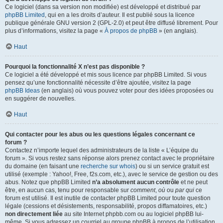
Ce logiciel (dans sa version non modifiée) est développé et distribué par
phpBB Limited
, qui en a les droits d’auteur. Il est publié sous la licence
publique générale GNU version 2 (GPL-2.0) et peut être diffusé librement. Pour
plus d’informations, visitez la page «
À propos de phpBB
» (en anglais).
Haut
Pourquoi la fonctionnalité X n’est pas disponible ?
Ce logiciel a été développé et mis sous licence par phpBB Limited. Si vous
pensez qu’une fonctionnalité nécessite d’être ajoutée, visitez la page
phpBB Ideas
(en anglais) où vous pouvez voter pour des idées proposées ou
en suggérer de nouvelles.
Haut
Qui contacter pour les abus ou les questions légales concernant ce
forum ?
Contactez n’importe lequel des administrateurs de la liste « L’équipe du
forum ». Si vous restez sans réponse alors prenez contact avec le propriétaire
du domaine (en faisant une
recherche sur whois
) ou si un service gratuit est
utilisé (exemple : Yahoo!, Free, f2s.com, etc.), avec le service de gestion ou des
abus. Notez que phpBB Limited
n’a absolument aucun contrôle
et ne peut
être, en aucun cas, tenu pour responsable sur
comment
,
où
ou
par qui
ce
forum est utilisé. Il est inutile de contacter phpBB Limited pour toute question
légale (cessions et désistements, responsabilité, propos diffamatoires, etc.)
non directement liée
au site Internet phpbb.com ou au logiciel phpBB lui-
même. Si vous adressez un courriel au groupe phpBB à propos de l’utilisation